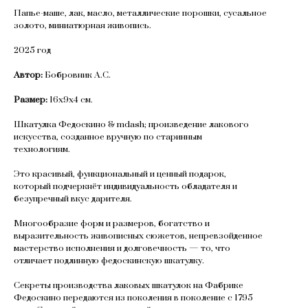
Папье-маше, лак, масло, металлические порошки, сусальное
золото, миниатюрная живопись.
2025 год
Автор:
Бобровник А.С.
Размер:
16х9х4 см.
Шкатулка Федоскино & mdash; произведение лакового
искусства, созданное вручную по старинным
технологиям.
Это красивый, функциональный и ценный подарок,
который подчеркнёт индивидуальность обладателя и
безупречный вкус дарителя.
Многообразие форм и размеров, богатство и
выразительность живописных сюжетов, непревзойденное
мастерство исполнения и долговечность — то, что
отличает подлинную федоскинскую шкатулку.
Секреты производства лаковых шкатулок на Фабрике
Федоскино передаются из поколения в поколение с 1795