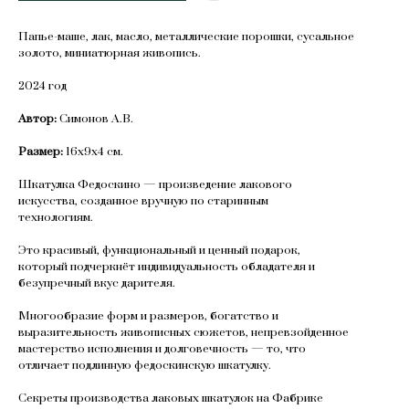
Папье-маше, лак, масло, металлические порошки, сусальное
золото, миниатюрная живопись.
2024 год
Автор:
Симонов А.В.
Размер:
16х9х4 см.
Шкатулка Федоскино — произведение лакового
искусства, созданное вручную по старинным
технологиям.
Это красивый, функциональный и ценный подарок,
который подчеркнёт индивидуальность обладателя и
безупречный вкус дарителя.
Многообразие форм и размеров, богатство и
выразительность живописных сюжетов, непревзойденное
мастерство исполнения и долговечность — то, что
отличает подлинную федоскинскую шкатулку.
Секреты производства лаковых шкатулок на Фабрике