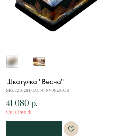
Шкатулка "Весна"
SKU:
240284.CA050.NV097.905B
41 080
р.
Out of stock
Добавить в корзину