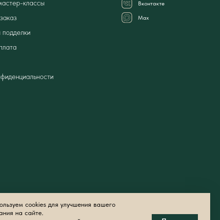
мастер-классы
Вконтакте
заказ
Мах
 подделки
плата
нфиденциальности
льзуем cookies для улучшения вашего
ания на сайте.