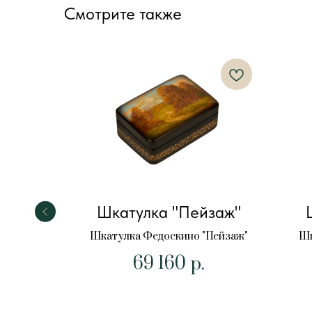
Смотрите также
ки"
Шкатулка "Пейзаж"
"Утки"
Шкатулка Федоскино "Пейзаж"
Шк
69 160
р.