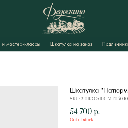
 и мастер-классы
Шкатулка на заказ
Подлинники
Шкатулка "Натюрм
SKU:
210113.CA100.MT050.1
54 700
р.
Out of stock