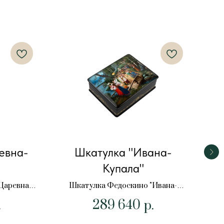
евна-
Шкатулка "Ивана-
Ш
Купала"
Шка
Царевна-
Шкатулка Федоскино "Ивана-
Купала"
289 640
.
р.