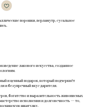
таллические порошки, перламутр, сусальное
ись.
зведение лакового искусства, созданное
ологиям.
ный и ценный подарок, который подчеркнёт
ля и безупречный вкус дарителя.
ров, богатство и выразительность живописных
мастерство исполнения и долговечность — то,
доскинскую шкатулку.