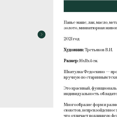
Добавить в корзину
Папье-маше, лак, масло, ме
золото, миниатюрная живоп
2021 год
Художник:
Третьяков В.И.
Размер:
16х11х4 см.
Шкатулка Федоскино — прои
вручную по старинным техн
Это красивый, функциональ
индивидуальность обладате
Многообразие форм и разме
сюжетов, непревзойденное 
что отличает подлинную фе