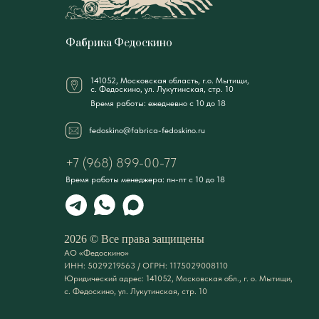
Фабрика Федоскино
141052, Московская область, г.о. Мытищи,
с. Федоскино, ул. Лукутинская, стр. 10
Время работы: ежедневно с 10 до 18
fedoskino@fabrica-fedoskino.ru
+7 (968) 899-00-77
Время работы менеджера: пн-пт с 10 до 18
2026 © Все права защищены
АО «Федоскино»
ИНН: 5029219563 / ОГРН: 1175029008110
Юридический адрес: 141052, Московская обл., г. о. Мытищи,
с. Федоскино, ул. Лукутинская, стр. 10