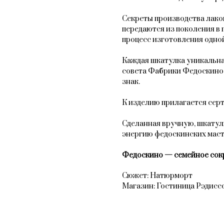
Секреты производства лак
передаются из поколения в 
процесс изготовления одной
Каждая шкатулка уникальна
совета Фабрики Федоскино
знак.
К изделию прилагается сер
Сделанная вручную, шкатул
энергию федоскинских мас
Федоскино — семейное сок
Сюжет: Натюрморт
Магазин: Гостиница Рэдисс