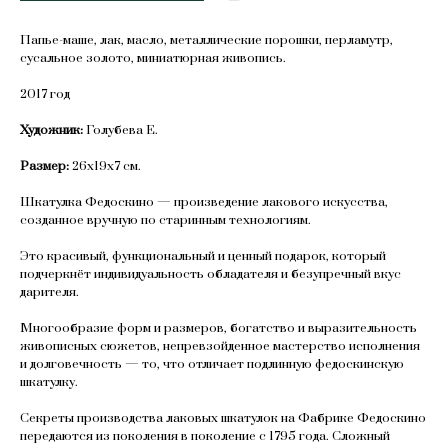
Папье-маше, лак, масло, металлические порошки, перламутр,
сусальное золото, миниатюрная живопись.
2017 год
Художник:
Голубева Е.
Размер:
26х19х7 см.
Шкатулка Федоскино — произведение лакового искусства,
созданное вручную по старинным технологиям.
Это красивый, функциональный и ценный подарок, который
подчеркнёт индивидуальность обладателя и безупречный вкус
дарителя.
Многообразие форм и размеров, богатство и выразительность
живописных сюжетов, непревзойденное мастерство исполнения
и долговечность — то, что отличает подлинную федоскинскую
шкатулку.
Секреты производства лаковых шкатулок на Фабрике Федоскино
передаются из поколения в поколение с 1795 года. Сложный