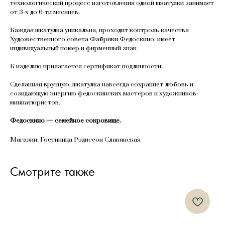
технологический процесс изготовления одной шкатулки занимает
от 3-х до 6-ти месяцев.
Каждая шкатулка уникальна, проходит контроль качества
Художественного совета Фабрики Федоскино, имеет
индивидуальный номер и фирменный знак.
К изделию прилагается сертификат подлинности.
Сделанная вручную, шкатулка навсегда сохраняет любовь и
созидающую энергию федоскинских мастеров и художников-
миниатюристов.
Федоскино — семейное сокровище.
Магазин: Гостиница Рэдиссон Славянская
Смотрите также