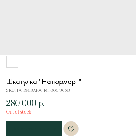
Шкатулка "Натюрморт"
SKU:
170434.BA100.MT000.305B
280 000
р.
Out of stock
Добавить в корзину