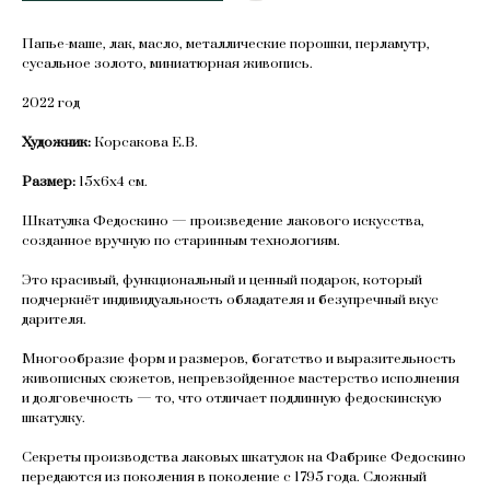
Папье-маше, лак, масло, металлические порошки, перламутр,
сусальное золото, миниатюрная живопись.
2022 год
Художник:
Корсакова Е.В.
Размер:
15х6х4 см.
Шкатулка Федоскино — произведение лакового искусства,
созданное вручную по старинным технологиям.
Это красивый, функциональный и ценный подарок, который
подчеркнёт индивидуальность обладателя и безупречный вкус
дарителя.
Многообразие форм и размеров, богатство и выразительность
живописных сюжетов, непревзойденное мастерство исполнения
и долговечность — то, что отличает подлинную федоскинскую
шкатулку.
Секреты производства лаковых шкатулок на Фабрике Федоскино
передаются из поколения в поколение с 1795 года. Сложный