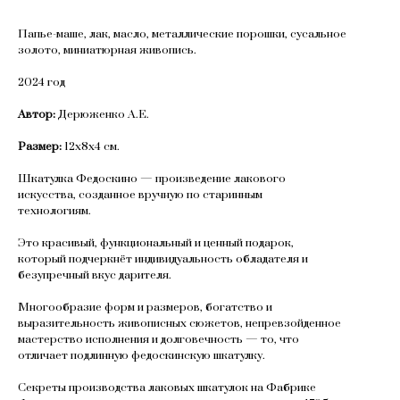
Папье-маше, лак, масло, металлические порошки, сусальное
золото, миниатюрная живопись.
2024 год
Автор:
Дерюженко А.Е.
Размер:
12х8х4 см.
Шкатулка Федоскино — произведение лакового
искусства, созданное вручную по старинным
технологиям.
Это красивый, функциональный и ценный подарок,
который подчеркнёт индивидуальность обладателя и
безупречный вкус дарителя.
Многообразие форм и размеров, богатство и
выразительность живописных сюжетов, непревзойденное
мастерство исполнения и долговечность — то, что
отличает подлинную федоскинскую шкатулку.
Секреты производства лаковых шкатулок на Фабрике