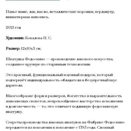
Папье-маше, лак, масло, металлические порошки, перламутр,
миниатюрная живопись.
2021 год
Художник:
Ковалева Н. С.
Размер:
12х10х5 см.
Шкатулка Федоскино — произведение лакового искусства,
созданное вручную по старинным технологиям.
Это красивый, функциональный и ценный подарок, который
подчеркнёт индивидуальность обладателя и безупречный вкус
дарителя.
Многообразие форм и размеров, богатство и выразительность
живописных сюжетов, непревзойденное мастерство исполнения
и долговечность — то, что отличает подлинную федоскинскую
шкатулку.
Секреты производства лаковых шкатулок на Фабрике Федоскино
передаются из поколения в поколение с 1795 года. Сложный