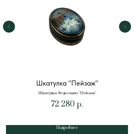
Шкатулка "Пейзаж"
Шкатулка Федоскино "Пейзаж"
72 280
р.
Ш
Подробнее