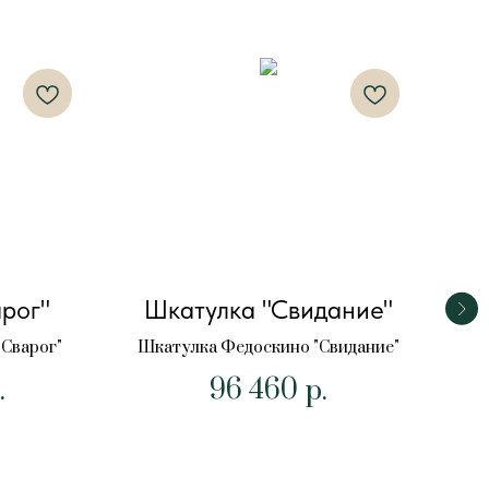
рог"
Шкатулка "Свидание"
Сварог"
Шкатулка Федоскино "Свидание"
96 460
Шк
.
р.
П