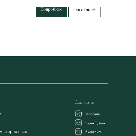
Подробнее
Д
Out of stock
Соц. сети:
о
Телеграм
Яндекс Дзен
мастер-классы
Вконтакте