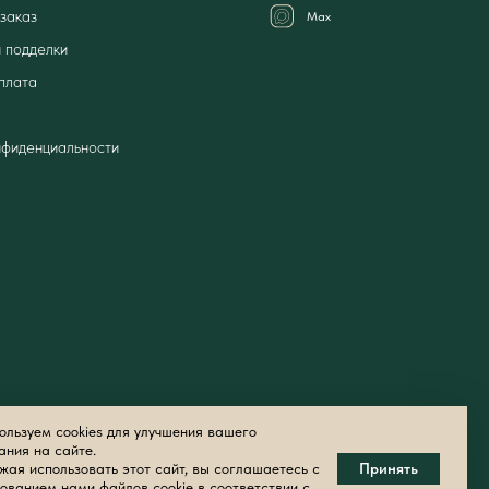
заказ
Мах
 подделки
плата
нфиденциальности
льзуем cookies для улучшения вашего
ания на сайте.
ая использовать этот сайт, вы соглашаетесь с
Принять
ованием нами файлов cookie в соответствии с