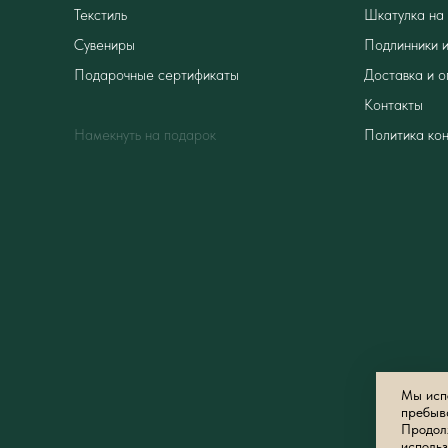
Текстиль
Шкатулка на 
Сувениры
Подлинники и
Подарочные сертификаты
Доставка и о
Контакты
Намекнуть на подарок
Политика ко
Мы испо
пребыв
Продолж
использ