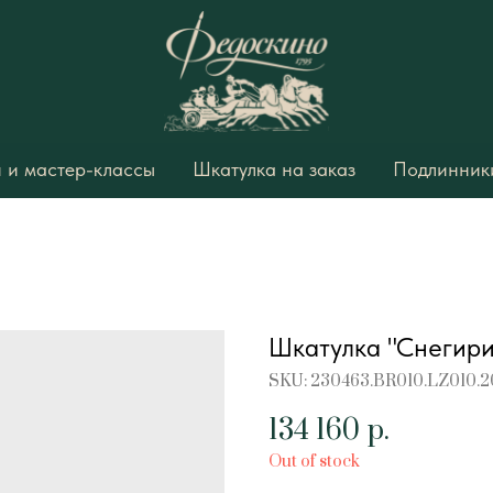
 и мастер-классы
Шкатулка на заказ
Подлинники
Шкатулка "Снегири
SKU:
230463.BR010.LZ010.2
134 160
р.
Out of stock