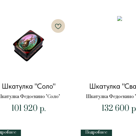
Шкатулка "Соло"
Шкатулка "Сва
катулка Федоскино "Соло"
Шкатулка Федоскино "
101 920
132 600
р.
р
дробнее
Подробнее