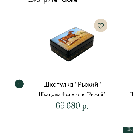
йцо
Шкатулка "Рыжий"
е яйцо
Шкатулка Федоскино "Рыжий"
Ш
69 680
р.
По