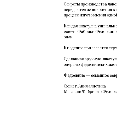
Секреты производства лак
передаются из поколения в 
процесс изготовления одной
Каждая шкатулка уникальна
совета Фабрики Федоскино
знак.
К изделию прилагается сер
Сделанная вручную, шкатул
энергию федоскинских мас
Федоскино — семейное сок
Сюжет: Анималистика
Магазин: Фабрика с.Федос