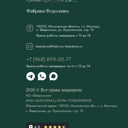
Фабрика Федоскино
141052, Московская область, г.о. Мытищи,
с. Федоскино, ул. Лукутинская, стр. 10
Время работы: ежедневно с 10 до 18
fedoskino@fabrica-fedoskino.ru
+7 (968) 899-00-77
Время работы менеджера: пн-пт с 10 до 18
2026 © Все права защищены
АО «Федоскино»
ИНН: 5029219563 / ОГРН: 1175029008110
Юридический адрес: 141052, Московская обл., г. о. Мытищи,
с. Федоскино, ул. Лукутинская, стр. 10