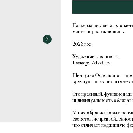
Добавить в корзину
Папье-маше, лак, масло, ме
миниатюрная живопись.
2023 год
Художник:
Иванова С.
Размер:
17х17х6 см.
Шкатулка Федоскино — прои
вручную по старинным техн
Это красивый, функциональ
индивидуальность обладате
Многообразие форм и разме
сюжетов, непревзойденное 
что отличает подлинную фе