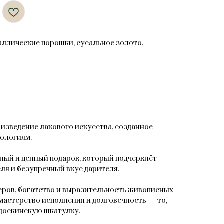
таллические порошки, сусальное золото,
зведение лакового искусства, созданное
ологиям.
ный и ценный подарок, который подчеркнёт
ля и безупречный вкус дарителя.
ров, богатство и выразительность живописных
мастерство исполнения и долговечность — то,
доскинскую шкатулку.