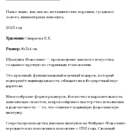
Папье-маше, лак, масло, металлические порошки, сусальное
золото, миниатюрная живопись.
2025 год
Художник:
Смирнова Е.Е.
Размер:
8х7х4 см.
Шкатулка Федоскино — произведение лакового искусства,
созданное вручную по старинным технологиям.
Это красивый, функциональный и ценный подарок, который
подчеркнёт индивидуальность обладателя и безупречный вкус
дарителя.
Многообразие форм и размеров, богатство и выразительность
живописных сюжетов, непревзойденное мастерство исполнения
и долговечность — то, что отличает подлинную федоскинскую
шкатулку.
Секреты производства лаковых шкатулок на Фабрике Федоскино
передаются из поколения в поколение с 1795 года. Сложный