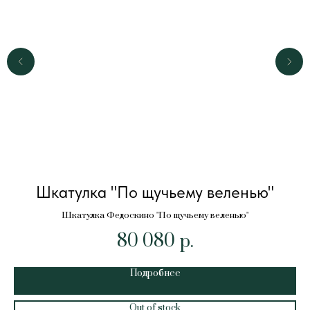
Шкатулка "По щучьему веленью"
Ш
Шкатулка Федоскино "По щучьему веленью"
80 080
р.
Подробнее
Out of stock