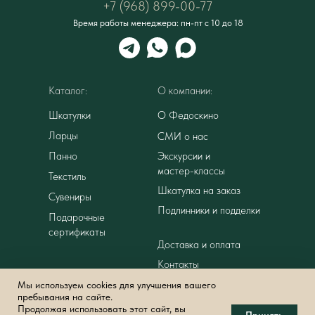
+7 (968) 899-00-77
Время работы менеджера: пн-пт с 10 до 18
Каталог:
О компании:
Шкатулки
О Федоскино
Ларцы
СМИ о нас
Панно
Экскурсии и
мастер-классы
Текстиль
Шкатулка на заказ
Сувениры
Подлинники и подделки
Подарочные
сертификаты
Доставка и оплата
Контакты
Намекнуть на
Политика
Мы используем cookies для улучшения вашего
подарок
пребывания на сайте.
конфиденциальности
Продолжая использовать этот сайт, вы
Принять