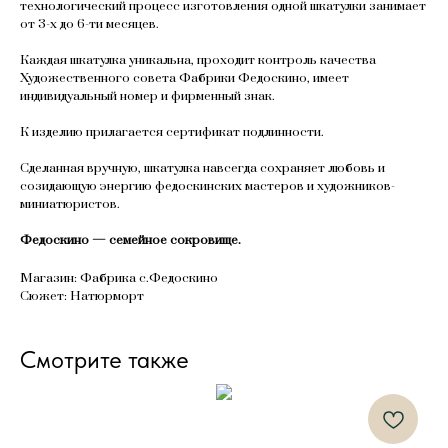
технологический процесс изготовления одной шкатулки занимает
от 3-х до 6-ти месяцев.
Каждая шкатулка уникальна, проходит контроль качества
Художественного совета Фабрики Федоскино, имеет
индивидуальный номер и фирменный знак.
К изделию прилагается сертификат подлинности.
Сделанная вручную, шкатулка навсегда сохраняет любовь и
созидающую энергию федоскинских мастеров и художников-
миниатюристов.
Федоскино — семейное сокровище.
Магазин: Фабрика с.Федоскино
Сюжет: Натюрморт
Смотрите также