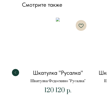
Смотрите также
яйка
Шкатулка "Русалка"
Шка
ы"
Шкатулка Федоскино "Русалка"
Ш
120 120
Хозяйка
р.