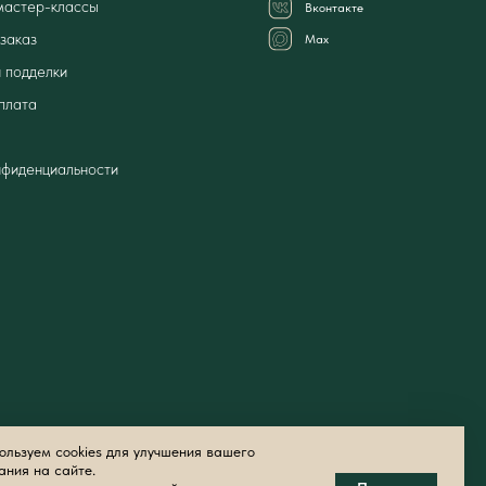
мастер-классы
Вконтакте
заказ
Мах
 подделки
плата
нфиденциальности
льзуем cookies для улучшения вашего
ания на сайте.