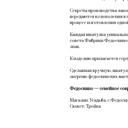
Секреты производства лак
передаются из поколения в 
процесс изготовления одной
Каждая шкатулка уникальна
совета Фабрики Федоскино
знак.
К изделию прилагается сер
Сделанная вручную, шкатул
энергию федоскинских мас
Федоскино — семейное сок
Магазин: Усадьба, с.Федоск
Сюжет: Тройка