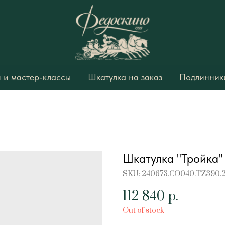
 и мастер-классы
Шкатулка на заказ
Подлинники
Шкатулка "Тройка"
SKU:
240673.CO040.TZ390.
112 840
р.
Out of stock