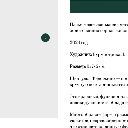
Добавить в корзину
Папье-маше, лак, масло, ме
золото, миниатюрная живоп
2024 год
Художник:
Бурмистрова Л.
Размер:
9х7х5 см.
Шкатулка Федоскино — прои
вручную по старинным техн
Это красивый, функциональ
индивидуальность обладате
Многообразие форм и разме
сюжетов, непревзойденное 
что отличает подлинную фе