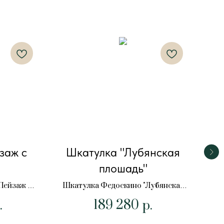
заж с
Шкатулка "Лубянская
Шк
плошадь"
Ш
Пейзаж с
Шкатулка Федоскино "Лубянская
плошадь"
189 280
.
р.