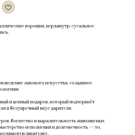
таллические порошки, перламутр, сусальное
ись.
зведение лакового искусства, созданное
ологиям.
ный и ценный подарок, который подчеркнёт
ля и безупречный вкус дарителя.
ров, богатство и выразительность живописных
мастерство исполнения и долговечность — то,
доскинскую шкатулку.