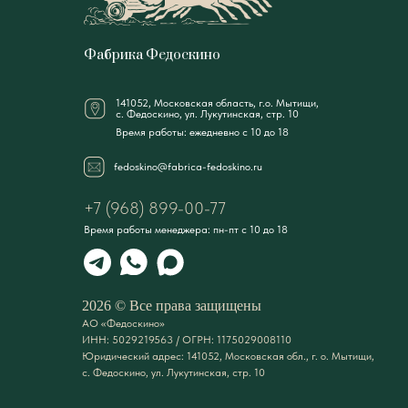
Фабрика Федоскино
141052, Московская область, г.о. Мытищи,
с. Федоскино, ул. Лукутинская, стр. 10
Время работы: ежедневно с 10 до 18
fedoskino@fabrica-fedoskino.ru
+7 (968) 899-00-77
Время работы менеджера: пн-пт с 10 до 18
2026 © Все права защищены
АО «Федоскино»
ИНН: 5029219563 / ОГРН: 1175029008110
Юридический адрес: 141052, Московская обл., г. о. Мытищи,
с. Федоскино, ул. Лукутинская, стр. 10