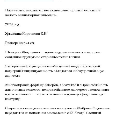
Папье-маше, лак, масло, металлические порошки, сусальное
золото, миниатюрная живопись.
2024 год
Художник:
Корсакова Е.Н.
Размер:
12х8х4 см.
Шкатулка Федоскино — произведение лакового искусства,
созданное вручную по старинным технологиям.
Это красивый, функциональный и ценный подарок, который
подчеркнёт индивидуальность обладателя и безупречный вкус
дарителя.
Многообразие форм и размеров, богатство и выразительность
живописных сюжетов, непревзойденное мастерство исполнения
и долговечность — то, что отличает подлинную федоскинскую
шкатулку.
Секреты производства лаковых шкатулок на Фабрике Федоскино
передаются из поколения в поколение с 1795 года. Сложный