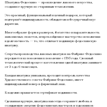
Шкатулка Федоскино — произведение лакового искусства,
созданное вручную по старинным технологиям.
Это красивый, функциональный и ценный подарок, который
подчеркнёт индивидуальность обладателя и безупречный вкус
дарителя.
Многообразие форм и размеров, богатство и выразительность
живописных сюжетов, непревзойденное мастерство исполнения
и долговечность — то, что отличает подлинную федоскинскую
шкатулку.
Секреты производства лаковых шкатулок на Фабрике Федоскино
передаются из поколения в поколение с 1795 года. Сложный
технологический процесс изготовления одной шкатулки занимает
от 3-х до 6-ти месяцев.
Каждая шкатулка уникальна, проходит контроль качества
Художественного совета Фабрики Федоскино, имеет
индивидуальный номер и фирменный знак.
К изделию прилагается сертификат подлинности.
Сделанная вручную, шкатулка навсегда сохраняет любовь и
созидающую энергию федоскинских мастеров и художников-