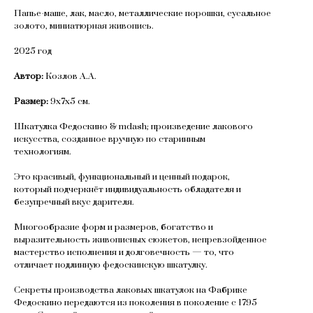
Папье-маше, лак, масло, металлические порошки, сусальное
золото, миниатюрная живопись.
2025 год
Автор:
Козлов А.А.
Размер:
9х7х5 см.
Шкатулка Федоскино & mdash; произведение лакового
искусства, созданное вручную по старинным
технологиям.
Это красивый, функциональный и ценный подарок,
который подчеркнёт индивидуальность обладателя и
безупречный вкус дарителя.
Многообразие форм и размеров, богатство и
выразительность живописных сюжетов, непревзойденное
мастерство исполнения и долговечность — то, что
отличает подлинную федоскинскую шкатулку.
Секреты производства лаковых шкатулок на Фабрике
Федоскино передаются из поколения в поколение с 1795