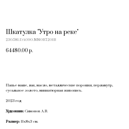
Шкатулка "Утро на реке"
230581.DA090.NN0B7.201B
64480.00
р.
Добавить в корзину
Папье-маше, лак, масло, металлические порошки, перламутр,
сусальное золото, миниатюрная живопись.
2023 год
Художник:
Симонов А.В.
Размер:
11х8х3 см.