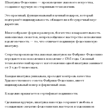
Шкатулка Федоскино — произведение лакового искусства,
созданное вручную по старинным технологиям.
Это красивый, функциональный и ценный подарок, который
подчеркнёт индивидуальность обладателя и безупречный вкус
дарителя.
Многообразие форм и размеров, богатство и выразительность
живописных сюжетов, непревзойденное мастерство исполнения
и долговечность — то, что отличает подлинную федоскинскую
шкатулку.
Секреты производства лаковых шкатулок на Фабрике Федоскино
передаются из поколения в поколение с 1795 года. Сложный
технологический процесс изготовления одной шкатулки занимает
от 3-х до 6-ти месяцев.
Каждая шкатулка уникальна, проходит контроль качества
Художественного совета Фабрики Федоскино, имеет
индивидуальный номер и фирменный знак.
К изделию прилагается сертификат подлинности.
Сделанная вручную, шкатулка навсегда сохраняет любовь и
созидающую энергию федоскинских мастеров и художников-