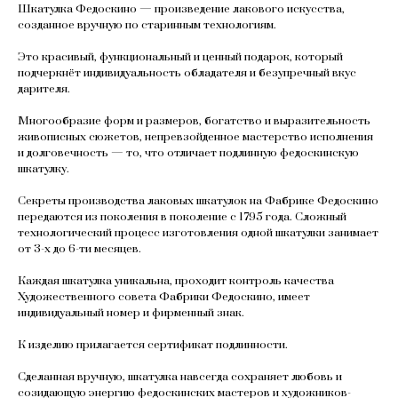
Шкатулка Федоскино — произведение лакового искусства,
созданное вручную по старинным технологиям.
Это красивый, функциональный и ценный подарок, который
подчеркнёт индивидуальность обладателя и безупречный вкус
дарителя.
Многообразие форм и размеров, богатство и выразительность
живописных сюжетов, непревзойденное мастерство исполнения
и долговечность — то, что отличает подлинную федоскинскую
шкатулку.
Секреты производства лаковых шкатулок на Фабрике Федоскино
передаются из поколения в поколение с 1795 года. Сложный
технологический процесс изготовления одной шкатулки занимает
от 3-х до 6-ти месяцев.
Каждая шкатулка уникальна, проходит контроль качества
Художественного совета Фабрики Федоскино, имеет
индивидуальный номер и фирменный знак.
К изделию прилагается сертификат подлинности.
Сделанная вручную, шкатулка навсегда сохраняет любовь и
созидающую энергию федоскинских мастеров и художников-