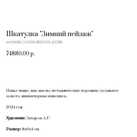
Шкатулка "Зимний пейзаж"
##0968.CO030.NZ009.405M
74880.00
р.
Добавить в корзину
Папье-маше, лак, масло, металлические порошки, сусальное
золото, миниатюрная живопись.
2024 год
Художник:
Захаров А.Г.
Размер:
8х6х4 см.