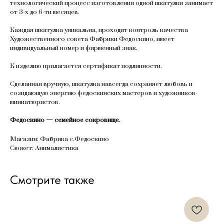
технологический процесс изготовления одной шкатулки занимает
от 3-х до 6-ти месяцев.
Каждая шкатулка уникальна, проходит контроль качества
Художественного совета Фабрики Федоскино, имеет
индивидуальный номер и фирменный знак.
К изделию прилагается сертификат подлинности.
Сделанная вручную, шкатулка навсегда сохраняет любовь и
созидающую энергию федоскинских мастеров и художников-
миниатюристов.
Федоскино — семейное сокровище.
Магазин: Фабрика с.Федоскино
Сюжет: Анималистика
Смотрите также