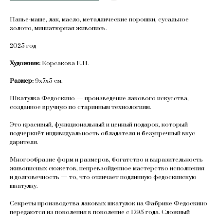
Папье-маше, лак, масло, металлические порошки, сусальное
золото, миниатюрная живопись.
2025 год
Художник:
Корсакова Е.Н.
Размер:
9х7х5 см.
Шкатулка Федоскино — произведение лакового искусства,
созданное вручную по старинным технологиям.
Это красивый, функциональный и ценный подарок, который
подчеркнёт индивидуальность обладателя и безупречный вкус
дарителя.
Многообразие форм и размеров, богатство и выразительность
живописных сюжетов, непревзойденное мастерство исполнения
и долговечность — то, что отличает подлинную федоскинскую
шкатулку.
Секреты производства лаковых шкатулок на Фабрике Федоскино
передаются из поколения в поколение с 1795 года. Сложный