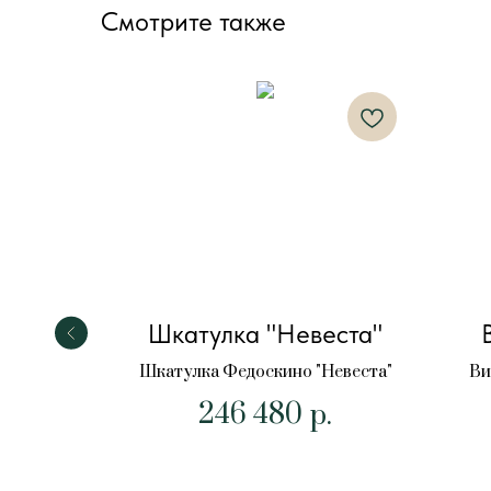
Смотрите также
к.Храм
Шкатулка "Невеста"
нии"
Шкатулка Федоскино "Невеста"
Ви
246 480
нецк.Храм
р.
и"
.