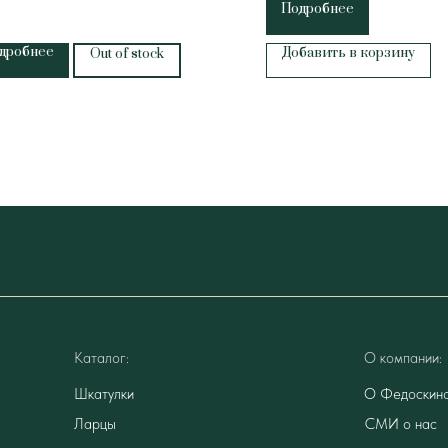
Подробнее
дробнее
Добавить в корзину
Out of stock
Каталог:
О компании:
Шкатулки
О Федоскин
Ларцы
СМИ о нас