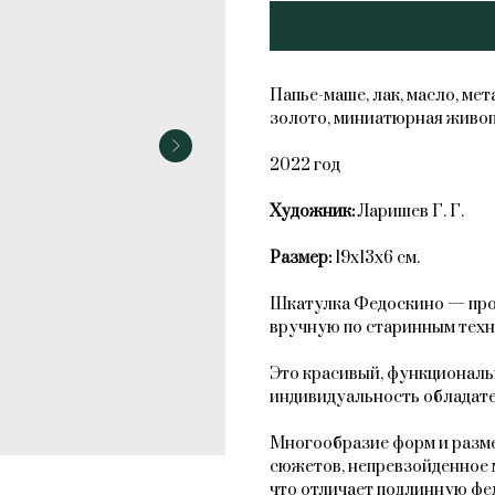
Добавить в корзину
Папье-маше, лак, масло, ме
золото, миниатюрная живоп
2022 год
Художник:
Ларишев Г. Г.
Размер:
19х13х6 см.
Шкатулка Федоскино — прои
вручную по старинным техн
Это красивый, функциональ
индивидуальность обладате
Многообразие форм и разме
сюжетов, непревзойденное 
что отличает подлинную фе