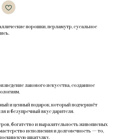
таллические порошки, перламутр, сусальное
ись.
зведение лакового искусства, созданное
ологиям.
ный и ценный подарок, который подчеркнёт
ля и безупречный вкус дарителя.
ров, богатство и выразительность живописных
мастерство исполнения и долговечность — то,
доскинскую шкатулку.