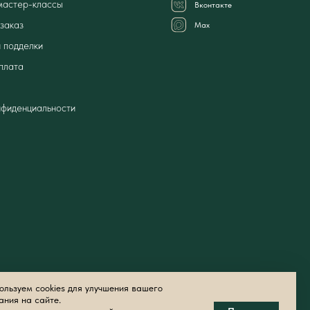
мастер-классы
Вконтакте
заказ
Мах
 подделки
плата
нфиденциальности
льзуем cookies для улучшения вашего
ания на сайте.