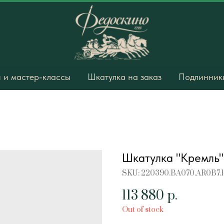
 и мастер-классы
Шкатулка на заказ
Подлинники
Шкатулка "Кремль"
SKU:
220390.BA070.AR0B7.
113 880
р.
Out of stock