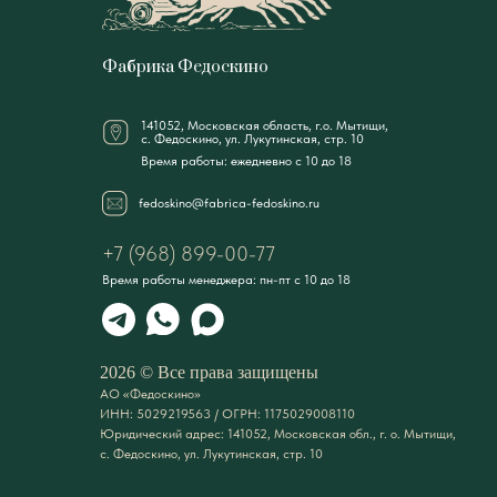
Фабрика Федоскино
141052, Московская область, г.о. Мытищи,
с. Федоскино, ул. Лукутинская, стр. 10
Время работы: ежедневно с 10 до 18
fedoskino@fabrica-fedoskino.ru
+7 (968) 899-00-77
Время работы менеджера: пн-пт с 10 до 18
2026 © Все права защищены
АО «Федоскино»
ИНН: 5029219563 / ОГРН: 1175029008110
Юридический адрес: 141052, Московская обл., г. о. Мытищи,
с. Федоскино, ул. Лукутинская, стр. 10