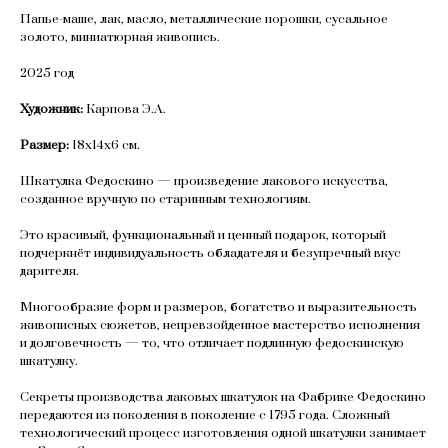
Папье-маше, лак, масло, металлические порошки, сусальное
золото, миниатюрная живопись.
2025 год
Художник:
Карпова Э.А.
Размер:
18х14х6 см.
Шкатулка Федоскино — произведение лакового искусства,
созданное вручную по старинным технологиям.
Это красивый, функциональный и ценный подарок, который
подчеркнёт индивидуальность обладателя и безупречный вкус
дарителя.
Многообразие форм и размеров, богатство и выразительность
живописных сюжетов, непревзойденное мастерство исполнения
и долговечность — то, что отличает подлинную федоскинскую
шкатулку.
Секреты производства лаковых шкатулок на Фабрике Федоскино
передаются из поколения в поколение с 1795 года. Сложный
технологический процесс изготовления одной шкатулки занимает