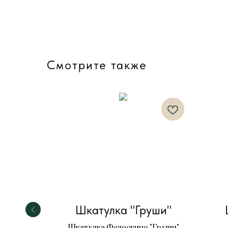
Смотрите также
еты"
Шкатулка "Груши"
"Цветы"
Шкатулка Федоскино "Груши"