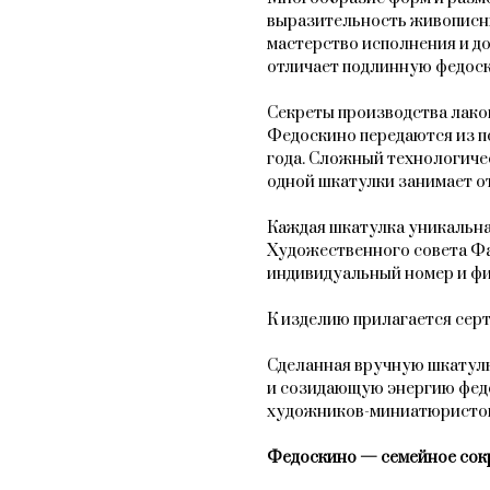
выразительность живописн
мастерство исполнения и до
отличает подлинную федос
Секреты производства лако
Федоскино передаются из по
года. Сложный технологиче
одной шкатулки занимает от 
Каждая шкатулка уникальна
Художественного совета Ф
индивидуальный номер и фи
К изделию прилагается сер
Сделанная вручную шкатулк
и созидающую энергию фед
художников-миниатюристо
Федоскино — семейное сок