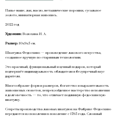
Папье-маше, лак, масло, металлические порошки, сусальное
золото, миниатюрная живопись.
2022 год
Художник:
Волохина И. А.
Размер:
10х9х5 см.
Шкатулка Федоскино — произведение лакового искусства,
созданное вручную по старинным технологиям.
Это красивый, функциональный и ценный подарок, который
подчеркнёт индивидуальность обладателя и безупречный вкус
дарителя.
Многообразие форм и размеров, богатство и выразительность
живописных сюжетов, непревзойденное мастерство исполнения
и долговечность — то, что отличает подлинную федоскинскую
шкатулку.
Секреты производства лаковых шкатулок на Фабрике Федоскино
передаются из поколения в поколение с 1795 года. Сложный