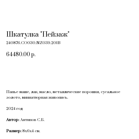
Шкатулка "Пейзаж"
240876.CO030.NZ039.201B
64480.00
р.
Добавить в корзину
Папье-маше, лак, масло, металлические порошки, сусальное
золото, миниатюрная живопись.
2024 год
Автор:
Антипов С.Б.
Размер:
8х6х4 см.