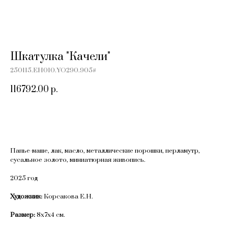
Шкатулка "Качели"
250115.EH010.YO290.905#
116792.00
р.
Добавить в корзину
Папье-маше, лак, масло, металлические порошки, перламутр,
сусальное золото, миниатюрная живопись.
2025 год
Художник:
Корсакова Е.Н.
Размер:
8х7х4 см.