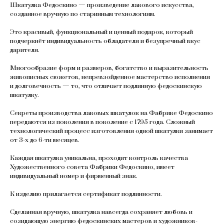
Шкатулка Федоскино — произведение лакового искусства,
созданное вручную по старинным технологиям.
Это красивый, функциональный и ценный подарок, который
подчеркнёт индивидуальность обладателя и безупречный вкус
дарителя.
Многообразие форм и размеров, богатство и выразительность
живописных сюжетов, непревзойденное мастерство исполнения
и долговечность — то, что отличает подлинную федоскинскую
шкатулку.
Секреты производства лаковых шкатулок на Фабрике Федоскино
передаются из поколения в поколение с 1795 года. Сложный
технологический процесс изготовления одной шкатулки занимает
от 3-х до 6-ти месяцев.
Каждая шкатулка уникальна, проходит контроль качества
Художественного совета Фабрики Федоскино, имеет
индивидуальный номер и фирменный знак.
К изделию прилагается сертификат подлинности.
Сделанная вручную, шкатулка навсегда сохраняет любовь и
созидающую энергию федоскинских мастеров и художников-