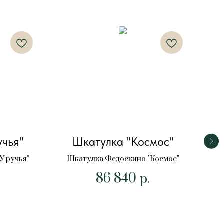
учья"
Шкатулка "Космос"
У ручья"
Шкатулка Федоскино "Космос"
Ш
86 840
р.
П