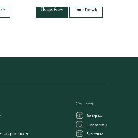
Подробнее
Д
ock
Out of stock
Соц. сети:
о
Телеграм
Яндекс Дзен
мастер-классы
Вконтакте