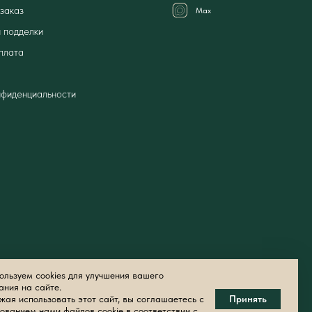
заказ
Мах
 подделки
плата
нфиденциальности
льзуем cookies для улучшения вашего
ания на сайте.
ая использовать этот сайт, вы соглашаетесь с
Принять
ованием нами файлов cookie в соответствии с