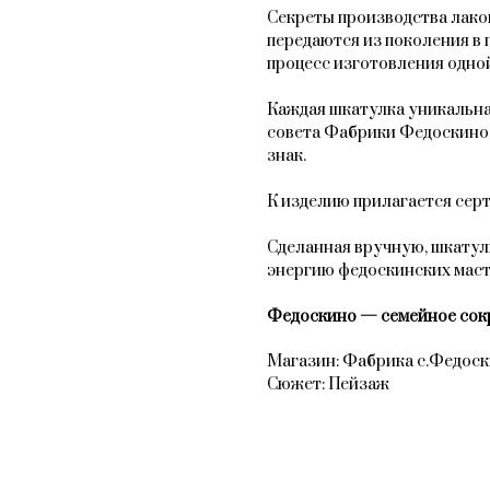
Секреты производства лак
передаются из поколения в 
процесс изготовления одной
Каждая шкатулка уникальна
совета Фабрики Федоскино
знак.
К изделию прилагается сер
Сделанная вручную, шкатул
энергию федоскинских мас
Федоскино — семейное сок
Магазин: Фабрика с.Федос
Сюжет: Пейзаж