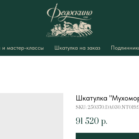
 и мастер-классы
Шкатулка на заказ
Подлинники
Шкатулка "Мухомо
SKU:
250370.DA030.NT019.
91 520
р.