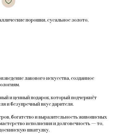
таллические порошки, сусальное золото,
зведение лакового искусства, созданное
ологиям.
ный и ценный подарок, который подчеркнёт
ля и безупречный вкус дарителя.
ров, богатство и выразительность живописных
мастерство исполнения и долговечность — то,
доскинскую шкатулку.