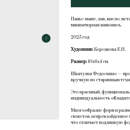
Добавить в корзину
Папье-маше, лак, масло, ме
миниатюрная живопись.
2025 год
Художник:
Корсакова Е.Н.
Размер:
10х6х4 см.
Шкатулка Федоскино — прои
вручную по старинным техн
Это красивый, функциональ
индивидуальность обладате
Многообразие форм и разме
сюжетов, непревзойденное 
что отличает подлинную фе