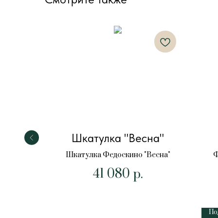
уга"
Шкатулка "Весна"
Радуга"
Шкатулка Федоскино "Весна"
Ф
41 080
р.
По