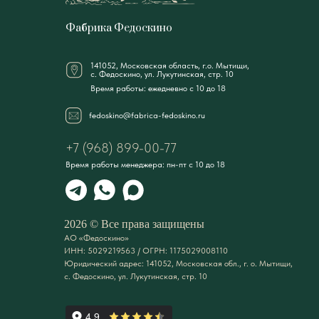
Фабрика Федоскино
141052, Московская область, г.о. Мытищи,
с. Федоскино, ул. Лукутинская, стр. 10
Время работы: ежедневно с 10 до 18
fedoskino@fabrica-fedoskino.ru
+7 (968) 899-00-77
Время работы менеджера: пн-пт с 10 до 18
2026 © Все права защищены
АО «Федоскино»
ИНН: 5029219563 / ОГРН: 1175029008110
Юридический адрес: 141052, Московская обл., г. о. Мытищи,
с. Федоскино, ул. Лукутинская, стр. 10