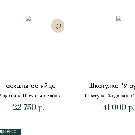
Пасхальное яйцо
Шкатулка "У р
едоскино Пасхальное яйцо
Шкатулка Федоскино "
22 750
41 000
р.
р.
дробнее