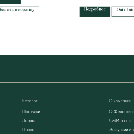
Подробнее
бавить в корзину
Out of st
Каталог:
О компании:
Шкатулки
О Федоскин
Ларцы
СМИ о нас
Панно
Экскурсии и 