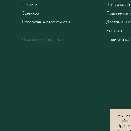
Текстиль
Шкатулка на 
Сувениры
Подлинники и
Подарочные сертификаты
Доставка и о
Контакты
Намекнуть на подарок
Политика ко
Мы испо
пребыв
Продолж
использ