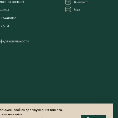
мастер-классы
Вконтакте
заказ
Мах
 подделки
плата
нфиденциальности
льзуем cookies для улучшения вашего
ания на сайте.