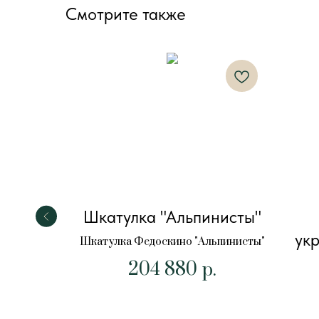
Смотрите также
итовая
Шкатулка "Альпинисты"
ук
Шкатулка Федоскино "Альпинисты"
204 880
ино
р.
лка"