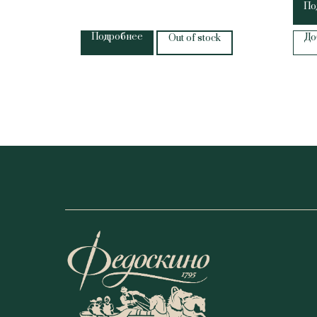
По
Подробнее
До
Out of stock