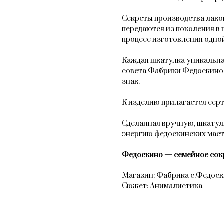
Секреты производства лак
передаются из поколения в 
процесс изготовления одной
Каждая шкатулка уникальна
совета Фабрики Федоскино
знак.
К изделию прилагается сер
Сделанная вручную, шкатул
энергию федоскинских мас
Федоскино — семейное сок
Магазин: Фабрика с.Федос
Сюжет: Анималистика