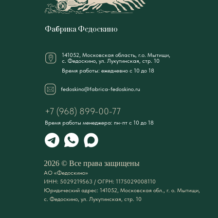
Фабрика Федоскино
141052, Московская область, г.о. Мытищи,
с. Федоскино, ул. Лукутинская, стр. 10
Время работы: ежедневно с 10 до 18
fedoskino@fabrica-fedoskino.ru
+7 (968) 899-00-77
Время работы менеджера: пн-пт с 10 до 18
2026 © Все права защищены
АО «Федоскино»
ИНН: 5029219563 / ОГРН: 1175029008110
Юридический адрес: 141052, Московская обл., г. о. Мытищи,
с. Федоскино, ул. Лукутинская, стр. 10