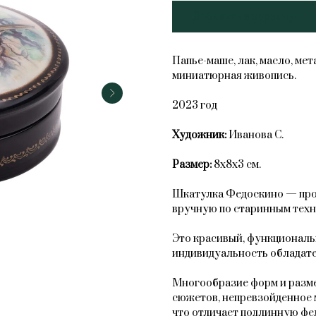
Добавить в корзину
Папье-маше, лак, масло, ме
миниатюрная живопись.
2023 год
Художник:
Иванова С.
Размер:
8х8х3 см.
Шкатулка Федоскино — прои
вручную по старинным техн
Это красивый, функциональ
индивидуальность обладате
Многообразие форм и разме
сюжетов, непревзойденное 
что отличает подлинную фе