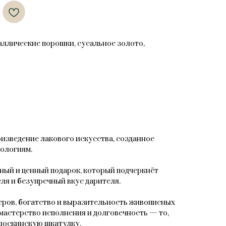
таллические порошки, сусальное золото,
зведение лакового искусства, созданное
ологиям.
ный и ценный подарок, который подчеркнёт
ля и безупречный вкус дарителя.
ров, богатство и выразительность живописных
мастерство исполнения и долговечность — то,
доскинскую шкатулку.