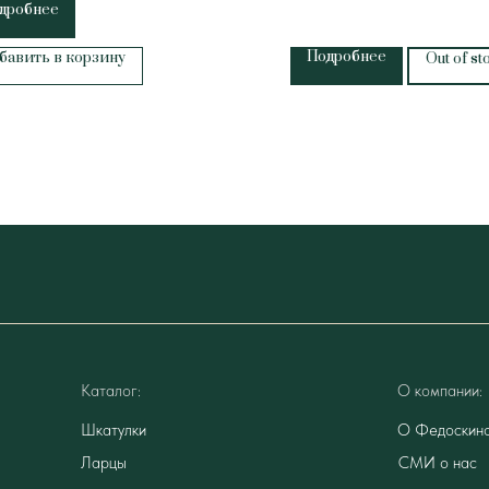
дробнее
Подробнее
бавить в корзину
Out of st
Каталог:
О компании:
Шкатулки
О Федоскин
Ларцы
СМИ о нас