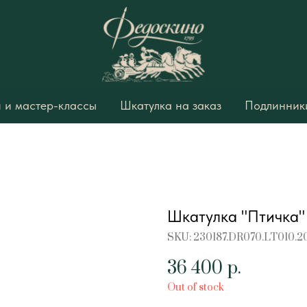
 и мастер-классы
Шкатулка на заказ
Подлинники
Шкатулка "Птичка"
SKU:
230187.DR070.LT010.2
36 400
р.
Out of stock