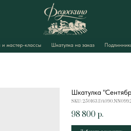
 и мастер-классы
Шкатулка на заказ
Подлинники
Шкатулка "Сентябр
SKU:
250163.DA090.NN099.
98 800
р.