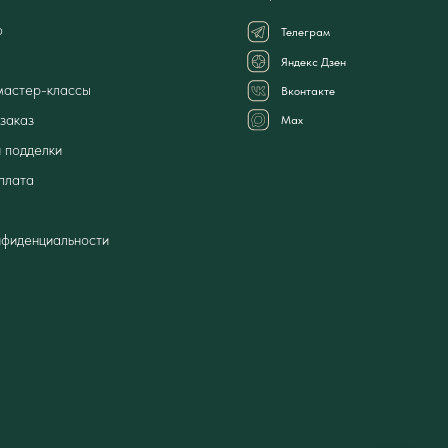
о
Телеграм
Яндекс Дзен
мастер-классы
Вконтакте
заказ
Мах
 подделки
плата
нфиденциальности