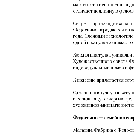
мастерство исполнения и до
отличает подлинную федос
Секреты производства лако
Федоскино передаются из по
года. Сложный технологиче
одной шкатулки занимает от 
Каждая шкатулка уникальна
Художественного совета Ф
индивидуальный номер и фи
К изделию прилагается сер
Сделанная вручную шкатулк
и созидающую энергию фед
художников-миниатюристо
Федоскино — семейное сок
Магазин: Фабрика с.Федос