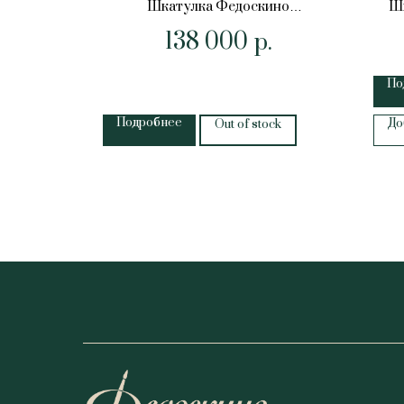
Шкатулка Федоскино
Ш
.
"Сокольничий"
138 000
р.
По
Подробнее
До
Out of stock