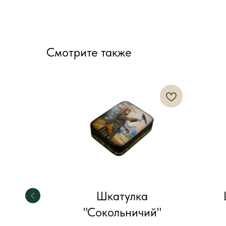
Смотрите также
оны"
Шкатулка
"Сокольничий"
Лимоны"