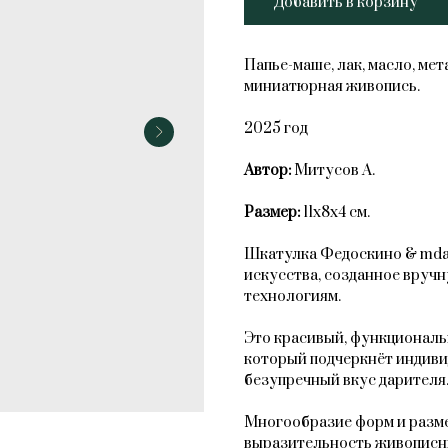
Добавить в корзину
Папье-маше, лак, масло, ме
миниатюрная живопись.
2025 год
Автор:
Митусов А.
Размер:
11х8х4 см.
Шкатулка Федоскино & mda
искусства, созданное вруч
технологиям.
Это красивый, функциональ
который подчеркнёт индиви
безупречный вкус дарителя
Многообразие форм и разме
выразительность живописн