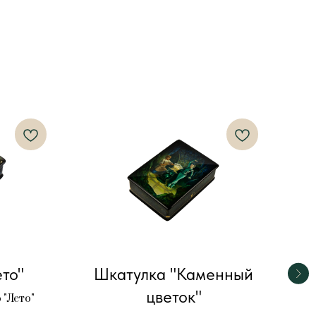
18
то"
Шкатулка "Каменный
цветок"
"Лето"