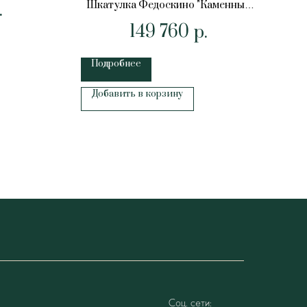
Шкатулка Федоскино "Каменный
.
цветок"
149 760
р.
Подробнее
П
Добавить в корзину
Соц. сети: