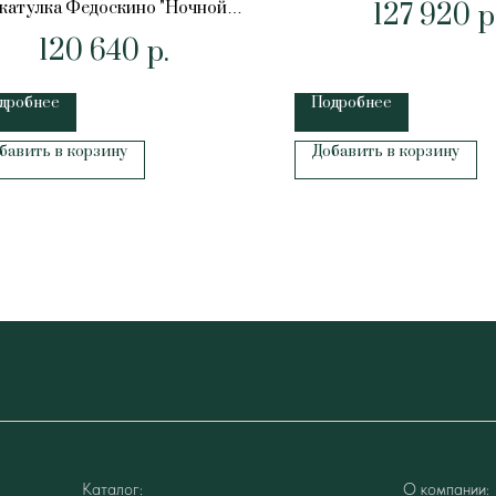
127 920
катулка Федоскино "Ночной
р
городок"
120 640
р.
дробнее
Подробнее
бавить в корзину
Добавить в корзину
Каталог:
О компании: