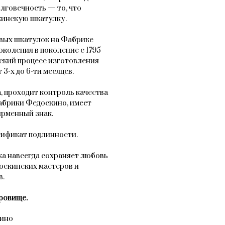
лговечность — то, что
кинскую шкатулку.
вых шкатулок на Фабрике
коления в поколение с 1795
ский процесс изготовления
3-х до 6-ти месяцев.
, проходит контроль качества
абрики Федоскино, имеет
рменный знак.
тификат подлинности.
а навсегда сохраняет любовь
оскинских мастеров и
в.
ровище.
кино