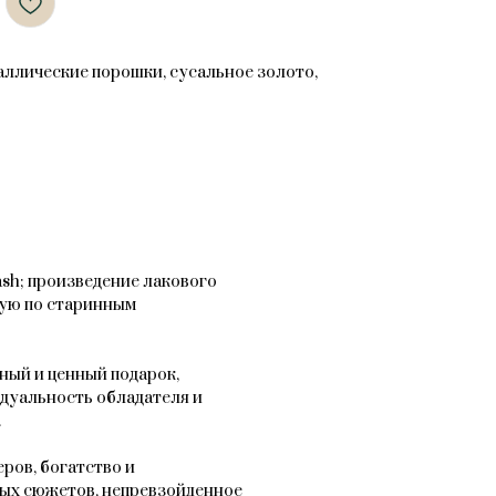
таллические порошки, сусальное золото,
sh; произведение лакового
ную по старинным
ный и ценный подарок,
дуальность обладателя и
.
ров, богатство и
ых сюжетов, непревзойденное