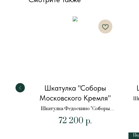
рудный
Шкатулка "Соборы
Московского Кремля"
Шк
зумрудный
Шкатулка Федоскино "Соборы
Московского Кремля" 19х13х6 см.
72 200
.
р.
По