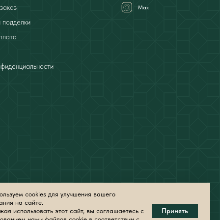
заказ
Мах
 подделки
плата
нфиденциальности
льзуем cookies для улучшения вашего
ания на сайте.
ая использовать этот сайт, вы соглашаетесь с
Принять
ованием нами файлов cookie в соответствии с