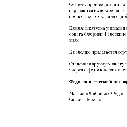
Секреты производства лак
передаются из поколения в 
процесс изготовления одной
Каждая шкатулка уникальна
совета Фабрики Федоскино
знак.
К изделию прилагается сер
Сделанная вручную, шкатул
энергию федоскинских мас
Федоскино — семейное сок
Магазин: Фабрика с.Федос
Сюжет: Пейзаж