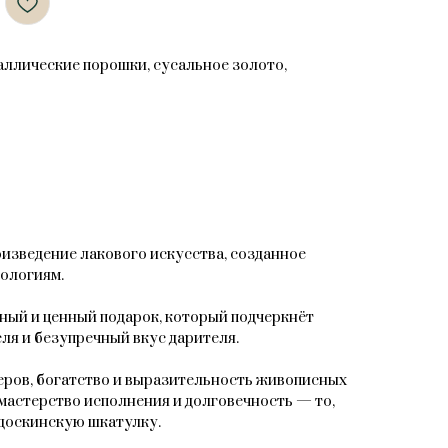
таллические порошки, сусальное золото,
зведение лакового искусства, созданное
ологиям.
ный и ценный подарок, который подчеркнёт
ля и безупречный вкус дарителя.
ров, богатство и выразительность живописных
мастерство исполнения и долговечность — то,
доскинскую шкатулку.