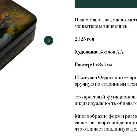
Добавить в корзину
Папье-маше, лак, масло, ме
миниатюрная живопись.
2025 год
Художник:
Козлов А.А.
Размер:
11х8х4 см.
Шкатулка Федоскино — прои
вручную по старинным техн
Это красивый, функциональ
индивидуальность обладате
Многообразие форм и разме
сюжетов, непревзойденное 
что отличает подлинную фе