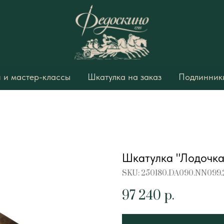
 и мастер-классы
Шкатулка на заказ
Подлинники
Шкатулка "Лодочка
SKU:
250180.DA090.NN099.
97 240
р.