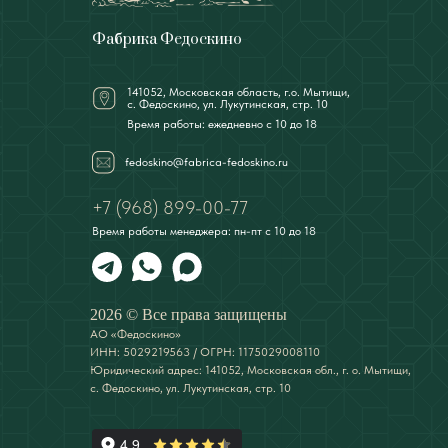
Фабрика Федоскино
141052, Московская область, г.о. Мытищи,
с. Федоскино, ул. Лукутинская, стр. 10
Время работы: ежедневно с 10 до 18
fedoskino@fabrica-fedoskino.ru
+7 (968) 899-00-77
Время работы менеджера: пн-пт с 10 до 18
2026 © Все права защищены
АО «Федоскино»
ИНН: 5029219563 / ОГРН: 1175029008110
Юридический адрес: 141052, Московская обл., г. о. Мытищи,
с. Федоскино, ул. Лукутинская, стр. 10