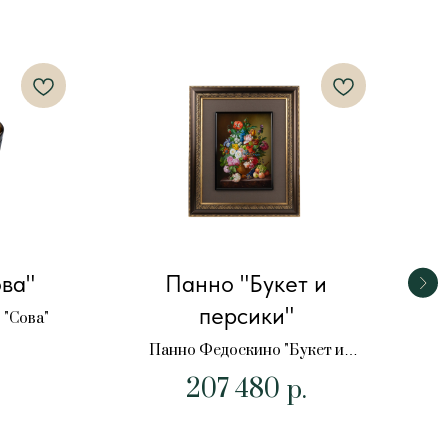
ва"
Панно "Букет и
Ш
персики"
"Сова"
Шк
Панно Федоскино "Букет и
.
персики"
207 480
р.
П