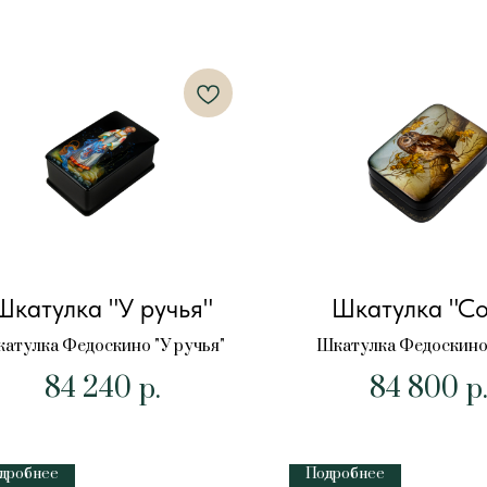
Шкатулка "У ручья"
Шкатулка "Со
атулка Федоскино "У ручья"
Шкатулка Федоскино 
84 240
84 800
р.
р
дробнее
Подробнее