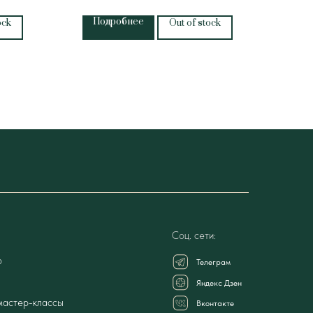
Подробнее
П
ock
Out of stock
Соц. сети:
о
Телеграм
Яндекс Дзен
мастер-классы
Вконтакте