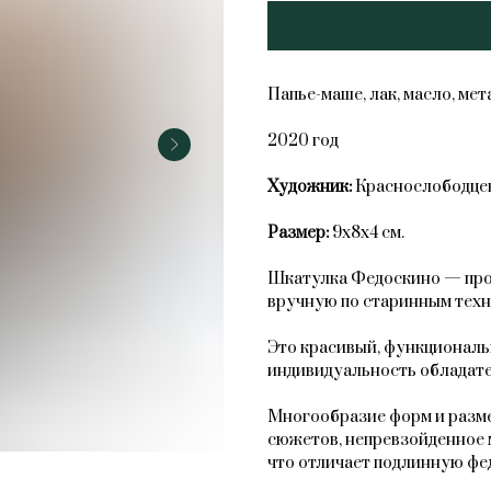
Добавить в корзину
Папье-маше, лак, масло, ме
2020 год
Художник:
Краснослободцев
Размер:
9х8х4 см.
Шкатулка Федоскино — прои
вручную по старинным техн
Это красивый, функциональ
индивидуальность обладате
Многообразие форм и разме
сюжетов, непревзойденное 
что отличает подлинную фе