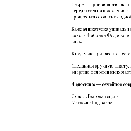
Секреты производства лак
передаются из поколения в 
процесс изготовления одной
Каждая шкатулка уникальна
совета Фабрики Федоскино
знак.
К изделию прилагается сер
Сделанная вручную, шкатул
энергию федоскинских мас
Федоскино — семейное сок
Сюжет: Бытовая сцена
Магазин: Под заказ