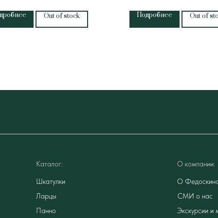
дробнее
Подробнее
Out of stock
Out of st
Каталог:
О компании:
Шкатулки
О Федоскин
Ларцы
СМИ о нас
Панно
Экскурсии и 