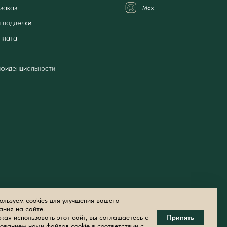
заказ
Мах
 подделки
плата
нфиденциальности
льзуем cookies для улучшения вашего
ания на сайте.
ая использовать этот сайт, вы соглашаетесь с
Принять
ованием нами файлов cookie в соответствии с