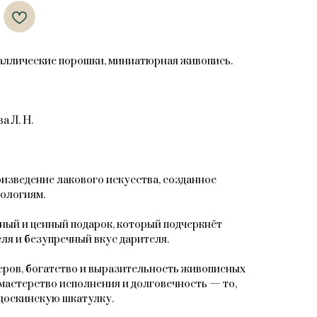
таллические порошки, миниатюрная живопись.
а Л. Н.
зведение лакового искусства, созданное
ологиям.
ный и ценный подарок, который подчеркнёт
ля и безупречный вкус дарителя.
ров, богатство и выразительность живописных
мастерство исполнения и долговечность — то,
доскинскую шкатулку.