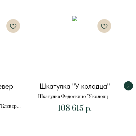
евер
Шкатулка "У колодца"
Шк
Шкатулка Федоскино "У колодца"
21х14х7 см.
108 615
"Клевер
Шка
р.
.