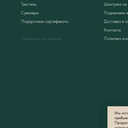
Текстиль
Шкатулка на 
Сувениры
Подлинники и
Подарочные сертификаты
Доставка и о
Контакты
Намекнуть на подарок
Политика ко
Мы испо
пребыв
Продолж
использ