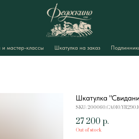
 и мастер-классы
Шкатулка на заказ
Подлинники
Шкатулка "Свидани
SKU:
200060.CA010.YR290.
27 200
р.
Out of stock