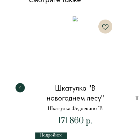
заж"
Шкатулка "В
новогоднем лесу"
Пейзаж"
Ш
Шкатулка Федоскино "В
новогоднем лесу"
171 860
р.
Подробнее