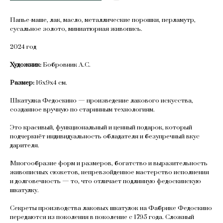
Папье-маше, лак, масло, металлические порошки, перламутр,
сусальное золото, миниатюрная живопись.
2024 год
Художник:
Бобровник А.С.
Размер:
16х9х4 см.
Шкатулка Федоскино — произведение лакового искусства,
созданное вручную по старинным технологиям.
Это красивый, функциональный и ценный подарок, который
подчеркнёт индивидуальность обладателя и безупречный вкус
дарителя.
Многообразие форм и размеров, богатство и выразительность
живописных сюжетов, непревзойденное мастерство исполнения
и долговечность — то, что отличает подлинную федоскинскую
шкатулку.
Секреты производства лаковых шкатулок на Фабрике Федоскино
передаются из поколения в поколение с 1795 года. Сложный