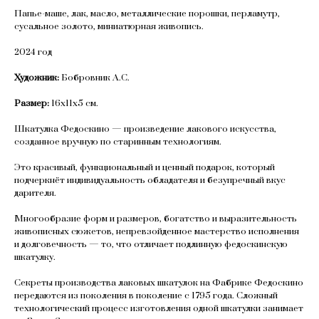
Папье-маше, лак, масло, металлические порошки, перламутр,
сусальное золото, миниатюрная живопись.
2024 год
Художник:
Бобровник А.С.
Размер:
16х11х5 см.
Шкатулка Федоскино — произведение лакового искусства,
созданное вручную по старинным технологиям.
Это красивый, функциональный и ценный подарок, который
подчеркнёт индивидуальность обладателя и безупречный вкус
дарителя.
Многообразие форм и размеров, богатство и выразительность
живописных сюжетов, непревзойденное мастерство исполнения
и долговечность — то, что отличает подлинную федоскинскую
шкатулку.
Секреты производства лаковых шкатулок на Фабрике Федоскино
передаются из поколения в поколение с 1795 года. Сложный
технологический процесс изготовления одной шкатулки занимает