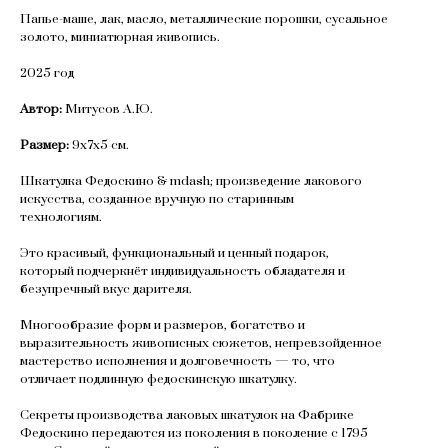
Папье-маше, лак, масло, металлические порошки, сусальное
золото, миниатюрная живопись.
2025 год
Автор:
Митусов А.Ю.
Размер:
9х7х5 см.
Шкатулка Федоскино & mdash; произведение лакового
искусства, созданное вручную по старинным
технологиям.
Это красивый, функциональный и ценный подарок,
который подчеркнёт индивидуальность обладателя и
безупречный вкус дарителя.
Многообразие форм и размеров, богатство и
выразительность живописных сюжетов, непревзойденное
мастерство исполнения и долговечность — то, что
отличает подлинную федоскинскую шкатулку.
Секреты производства лаковых шкатулок на Фабрике
Федоскино передаются из поколения в поколение с 1795