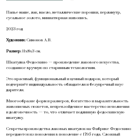
Папье-маше, лак, масло, металлические порошки, перламутр,
сусальное золото, миниатюрная живопись.
2023 год
Художник:
Симонов А.В.
Размер:
11х8х3 см.
Шкатулка Федоскино — произведение лакового искусства,
созданное вручную по старинным технологиям.
Это красивый, функциональный и ценный подарок, который
подчеркнёт индивидуальность обладателя и безупречный вкус
дарителя.
Многообразие форм и размеров, богатство и выразительность
живописных сюжетов, непревзойденное мастерство исполнения
и долговечность — то, что отличает подлинную федоскинскую
шкатулку.
Секреты производства лаковых шкатулок на Фабрике Федоскино
передаются из поколения в поколение с 1795 года. Сложный