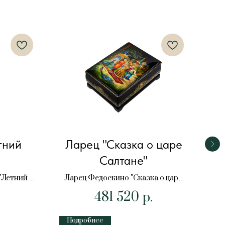
тний
Ларец "Сказка о царе
Салтане"
Ш
"Летний
Ларец Федоскино "Сказка о царе
Салтане"
481 520
р.
Подробнее