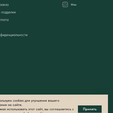
заказ
Мах
 подделки
плата
нфиденциальности
льзуем cookies для улучшения вашего
ания на сайте.
ая использовать этот сайт, вы соглашаетесь с
Принять