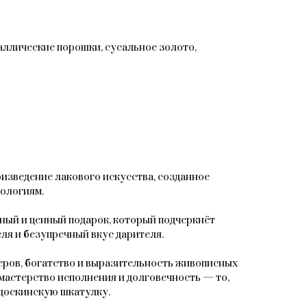
таллические порошки, сусальное золото,
зведение лакового искусства, созданное
ологиям.
ный и ценный подарок, который подчеркнёт
ля и безупречный вкус дарителя.
ров, богатство и выразительность живописных
мастерство исполнения и долговечность — то,
доскинскую шкатулку.