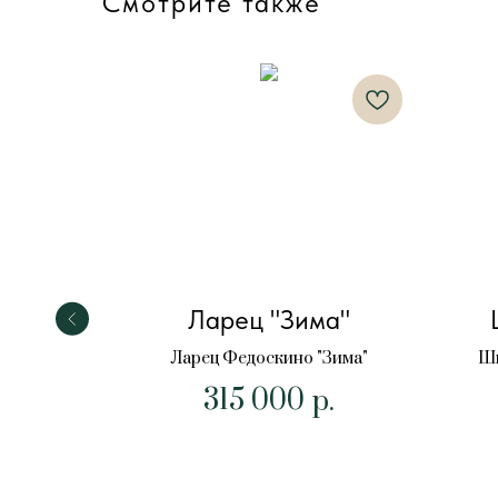
Смотрите также
тров
Ларец "Зима"
Ларец Федоскино "Зима"
Шк
315 000
"Остров
р.