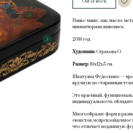
Out of stock
Папье-маше, лак, масло, ме
миниатюрная живопись.
2016 год
Художник:
Страхова О.
Размер:
16х12х5 см.
Шкатулка Федоскино — прои
вручную по старинным техн
Это красивый, функциональ
индивидуальность обладате
Многообразие форм и разме
сюжетов, непревзойденное 
что отличает подлинную фе