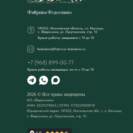
Фабрика Федоскино
141052, Московская область, г.о. Мытищи,
с. Федоскино, ул. Лукутинская, стр. 10
Время работы: ежедневно с 10 до 18
fedoskino@fabrica-fedoskino.ru
+7 (968) 899-00-77
Время работы менеджера: пн-пт с 10 до 18
2026 © Все права защищены
АО «Федоскино»
ИНН: 5029219563 / ОГРН: 1175029008110
Юридический адрес: 141052, Московская обл., г. о. Мытищи,
с. Федоскино, ул. Лукутинская, стр. 10