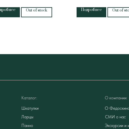
дробнее
Подробнее
Out of stock
Out of st
Каталог:
О компании:
Шкатулки
О Федоскин
Ларцы
СМИ о нас
Панно
Экскурсии и 