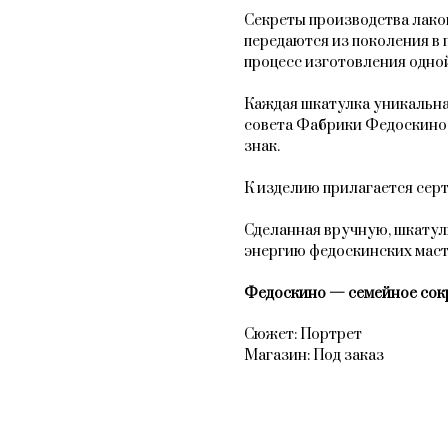
Секреты производства лак
передаются из поколения в 
процесс изготовления одной
Каждая шкатулка уникальна
совета Фабрики Федоскино
знак.
К изделию прилагается сер
Сделанная вручную, шкатул
энергию федоскинских мас
Федоскино — семейное сок
Сюжет: Портрет
Магазин: Под заказ