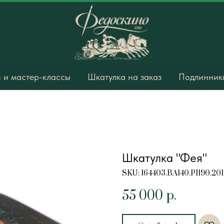
 и мастер-классы
Шкатулка на заказ
Подлинники
Шкатулка "Фея"
SKU:
164403.BA140.PI190.20
55 000
р.