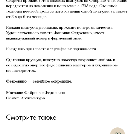
Секреты производства лаковых шкатулок на Фабрике Федоскино
передаются из поколения в поколение с 1795 года. Сложный
технологический процесс изготовления одной шкатулки занимает
от 3-х до 6-ти месяцев.
Каждая шкатулка уникальна, проходит контроль качества
Художественного совета Фабрики Федоскино, имеет
индивидуальный номер и фирменный знак.
К изделию прилагается сертификат подлинности.
Сделанная вручную, шкатулка навсегда сохраняет любовь и
созидающую энергию федоскинских мастеров и художников-
миниатюристов.
Федоскино — семейное сокровище.
Магазин: Фабрика с.Федоскино
Сюжет: Архитектура
Смотрите также