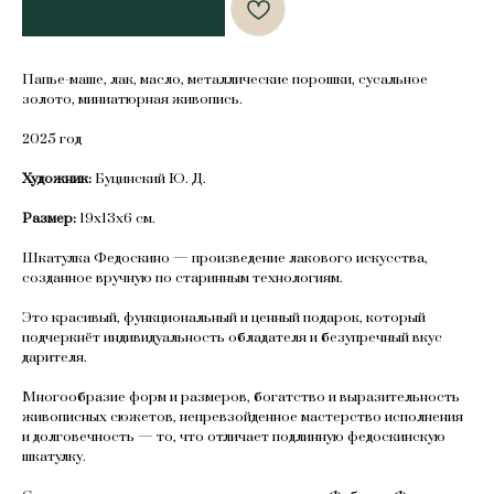
Добавить в корзину
Папье-маше, лак, масло, металлические порошки, сусальное
золото, миниатюрная живопись.
2025 год
Художник:
Буцинский Ю. Д.
Размер:
19х13х6 см.
Шкатулка Федоскино — произведение лакового искусства,
созданное вручную по старинным технологиям.
Это красивый, функциональный и ценный подарок, который
подчеркнёт индивидуальность обладателя и безупречный вкус
дарителя.
Многообразие форм и размеров, богатство и выразительность
живописных сюжетов, непревзойденное мастерство исполнения
и долговечность — то, что отличает подлинную федоскинскую
шкатулку.