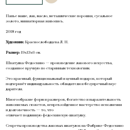
Папье-маше, лак, масло, металлические порошки, сусальное
золото, миниатюрная живопись.
2018 год
Художник:
Краснослободцева Л. Н.
Размер:
19х13х6 см.
Шкатулка Федоскино — произведение лакового искусства,
созданное вручную по старинным технологиям.
Это красивый, функциональный и ценный подарок, который
подчеркнёт индивидуальность обладателя и безупречный вкус
дарителя.
Многообразие форм и размеров, богатство и выразительность
живописных сюжетов, непревзойденное мастерство исполнения
и долговечность — то, что
отличает подлинную федоскинскую шкатулку.
Секреты производства лаковых шкатулок на Фабрике Федоскино