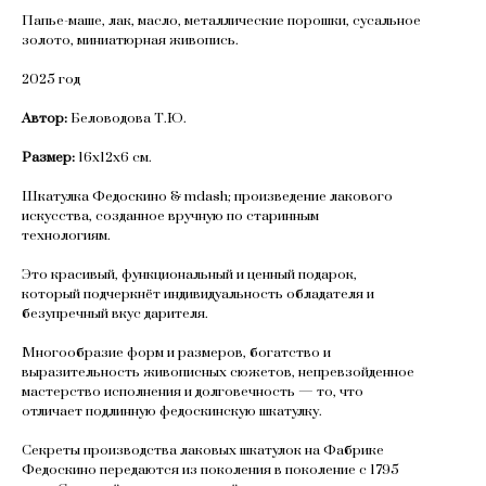
Папье-маше, лак, масло, металлические порошки, сусальное
золото, миниатюрная живопись.
2025 год
Автор:
Беловодова Т.Ю.
Размер:
16х12х6 см.
Шкатулка Федоскино & mdash; произведение лакового
искусства, созданное вручную по старинным
технологиям.
Это красивый, функциональный и ценный подарок,
который подчеркнёт индивидуальность обладателя и
безупречный вкус дарителя.
Многообразие форм и размеров, богатство и
выразительность живописных сюжетов, непревзойденное
мастерство исполнения и долговечность — то, что
отличает подлинную федоскинскую шкатулку.
Секреты производства лаковых шкатулок на Фабрике
Федоскино передаются из поколения в поколение с 1795