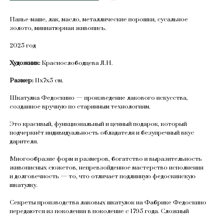
Папье-маше, лак, масло, металлические порошки, сусальное
золото, миниатюрная живопись.
2025 год
Художник:
Краснослободцева Л.Н.
Размер:
11х7х5 см.
Шкатулка Федоскино — произведение лакового искусства,
созданное вручную по старинным технологиям.
Это красивый, функциональный и ценный подарок, который
подчеркнёт индивидуальность обладателя и безупречный вкус
дарителя.
Многообразие форм и размеров, богатство и выразительность
живописных сюжетов, непревзойденное мастерство исполнения
и долговечность — то, что отличает подлинную федоскинскую
шкатулку.
Секреты производства лаковых шкатулок на Фабрике Федоскино
передаются из поколения в поколение с 1795 года. Сложный