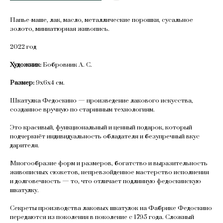
Папье-маше, лак, масло, металлические порошки, сусальное
золото, миниатюрная живопись.
2022 год
Художник:
Бобровник А. С.
Размер:
9х6х4 см.
Шкатулка Федоскино — произведение лакового искусства,
созданное вручную по старинным технологиям.
Это красивый, функциональный и ценный подарок, который
подчеркнёт индивидуальность обладателя и безупречный вкус
дарителя.
Многообразие форм и размеров, богатство и выразительность
живописных сюжетов, непревзойденное мастерство исполнения
и долговечность — то, что отличает подлинную федоскинскую
шкатулку.
Секреты производства лаковых шкатулок на Фабрике Федоскино
передаются из поколения в поколение с 1795 года. Сложный