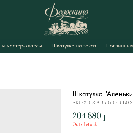
 и мастер-классы
Шкатулка на заказ
Подлинники
Шкатулка "Аленьки
SKU:
240738.BA070.FR1B0.
204 880
р.
Out of stock