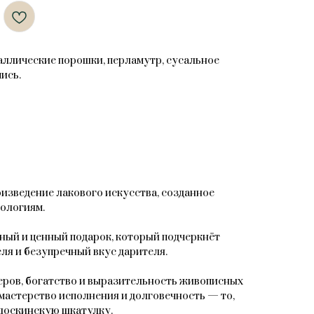
таллические порошки, перламутр, сусальное
ись.
зведение лакового искусства, созданное
ологиям.
ный и ценный подарок, который подчеркнёт
ля и безупречный вкус дарителя.
ров, богатство и выразительность живописных
мастерство исполнения и долговечность — то,
доскинскую шкатулку.