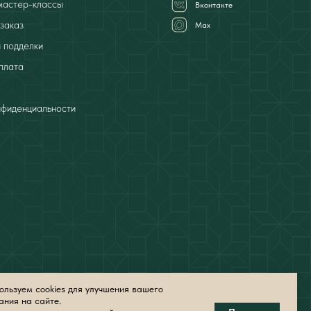
мастер-классы
Вконтакте
заказ
Мах
 подделки
плата
нфиденциальности
льзуем cookies для улучшения вашего
ания на сайте.