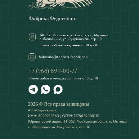
Фабрика Федоскино
141052, Московская область, г.о. Мытищи,
с. Федоскино, ул. Лукутинская, стр. 10
Время работы: ежедневно с 10 до 18
fedoskino@fabrica-fedoskino.ru
+7 (968) 899-00-77
Время работы менеджера: пн-пт с 10 до 18
2026 © Все права защищены
АО «Федоскино»
ИНН: 5029219563 / ОГРН: 1175029008110
Юридический адрес: 141052, Московская обл., г. о. Мытищи,
с. Федоскино, ул. Лукутинская, стр. 10