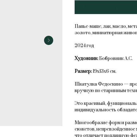
Добавить в корзину
Папье-маше, лак, масло, ме
золото, миниатюрная живоп
2024 год
Художник:
Бобровник А.С.
Размер:
19х13х6 см.
Шкатулка Федоскино — прои
вручную по старинным техн
Это красивый, функциональ
индивидуальность обладате
Многообразие форм и разме
сюжетов, непревзойденное 
что отличает подлинную фе