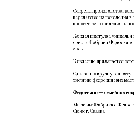
Секреты производства лак
передаются из поколения в 
процесс изготовления одной
Каждая шкатулка уникальна
совета Фабрики Федоскино
знак.
К изделию прилагается сер
Сделанная вручную, шкатул
энергию федоскинских мас
Федоскино — семейное сок
Магазин: Фабрика с.Федос
Сюжет: Сказка