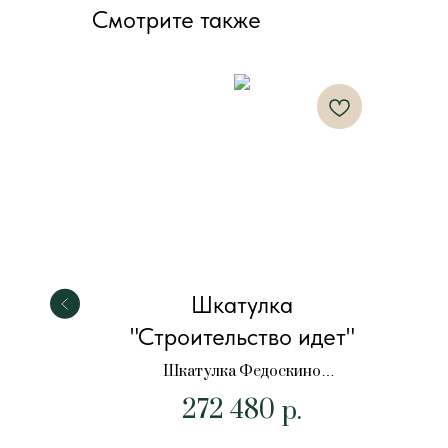
Смотрите также
тний
Шкатулка
"Строительство идет"
"Летний
Шкатулка Федоскино
"Строительство идет"
272 480
р.