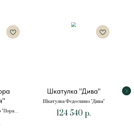
ора
Шкатулка "Дива"
я"
Шкатулка Федоскино "Дива"
124 540
 "Пора
р.
.