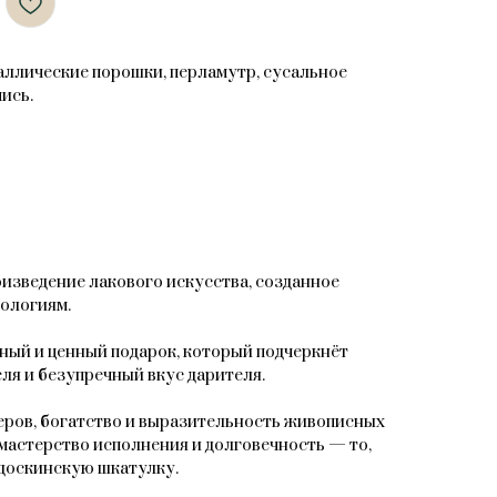
таллические порошки, перламутр, сусальное
ись.
зведение лакового искусства, созданное
ологиям.
ный и ценный подарок, который подчеркнёт
ля и безупречный вкус дарителя.
ров, богатство и выразительность живописных
мастерство исполнения и долговечность — то,
доскинскую шкатулку.