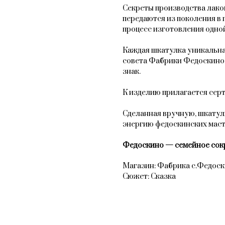
Секреты производства лак
передаются из поколения в 
процесс изготовления одной
Каждая шкатулка уникальна
совета Фабрики Федоскино
знак.
К изделию прилагается сер
Сделанная вручную, шкатул
энергию федоскинских мас
Федоскино — семейное сок
Магазин: Фабрика с.Федос
Сюжет: Сказка