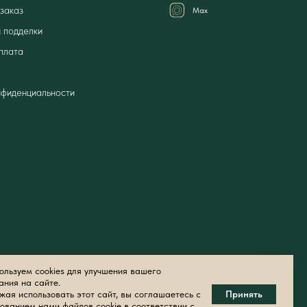
заказ
Мах
 подделки
плата
нфиденциальности
льзуем cookies для улучшения вашего
ания на сайте.
ая использовать этот сайт, вы соглашаетесь с
Принять
ованием нами файлов cookie в соответствии с