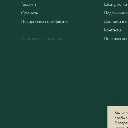
Текстиль
Шкатулка на 
Сувениры
Подлинники и
Подарочные сертификаты
Доставка и о
Контакты
Намекнуть на подарок
Политика ко
Мы испо
пребыв
Продолж
использ