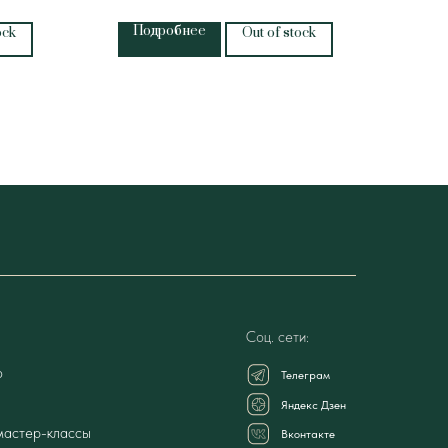
Подробнее
П
ock
Out of stock
Соц. сети:
о
Телеграм
Яндекс Дзен
мастер-классы
Вконтакте