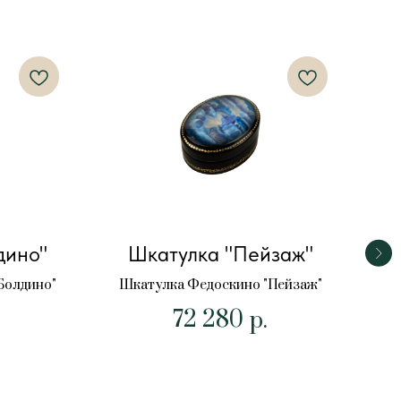
дино"
Шкатулка "Пейзаж"
Болдино"
Шкатулка Федоскино "Пейзаж"
72 280
Ш
р.