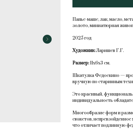
Добавить в корзину
Папье-маше, лак, масло, ме
золото, миниатюрная живоп
2025 год
Художник:
Ларишев Г.Г.
Размер:
11х6х3 см.
Шкатулка Федоскино — прои
вручную по старинным техн
Это красивый, функциональ
индивидуальность обладате
Многообразие форм и разме
сюжетов, непревзойденное 
что отличает подлинную фе