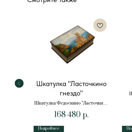
заж"
Шкатулка "Ласточкино
гнездо"
Пейзаж"
Ш
Шкатулка Федоскино "Ласточкино
гнездо"
168 480
р.
Подробнее
По