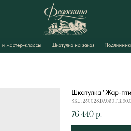
 и мастер-классы
Шкатулка на заказ
Подлинники
Шкатулка "Жар-пт
SKU:
250028.DA050.FR190.
76 440
р.