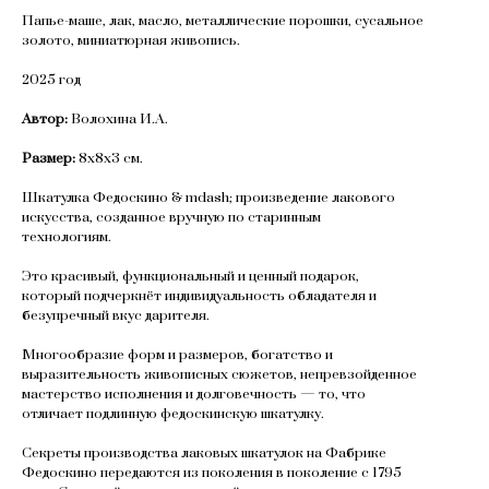
Папье-маше, лак, масло, металлические порошки, сусальное
золото, миниатюрная живопись.
2025 год
Автор:
Волохина И.А.
Размер:
8х8х3 см.
Шкатулка Федоскино & mdash; произведение лакового
искусства, созданное вручную по старинным
технологиям.
Это красивый, функциональный и ценный подарок,
который подчеркнёт индивидуальность обладателя и
безупречный вкус дарителя.
Многообразие форм и размеров, богатство и
выразительность живописных сюжетов, непревзойденное
мастерство исполнения и долговечность — то, что
отличает подлинную федоскинскую шкатулку.
Секреты производства лаковых шкатулок на Фабрике
Федоскино передаются из поколения в поколение с 1795