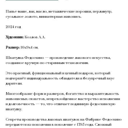
Папье-маше, лак, масло, металлические порошки, перламутр,
сусальное золото, миниатюрная живопись.
2024 год
Художник:
Козлов А.А.
Размер:
16х9х4 см.
Шкатулка Федоскино — произведение лакового искусства,
созданное вручную по старинным технологиям.
Это красивый, функциональный и ценный подарок, который
подчеркнёт индивидуальность обладателя и безупречный вкус
дарителя.
Многообразие форм и размеров, богатство и выразительность
живописных сюжетов, непревзойденное мастерство исполнения
и долговечность — то, что отличает подлинную федоскинскую
шкатулку.
Секреты производства лаковых шкатулок на Фабрике Федоскино
передаются из поколения в поколение с 1795 года. Сложный