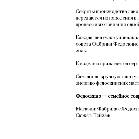
Секреты производства лак
передаются из поколения в 
процесс изготовления одной
Каждая шкатулка уникальна
совета Фабрики Федоскино
знак.
К изделию прилагается сер
Сделанная вручную, шкатул
энергию федоскинских мас
Федоскино — семейное сок
Магазин: Фабрика с.Федос
Сюжет: Пейзаж