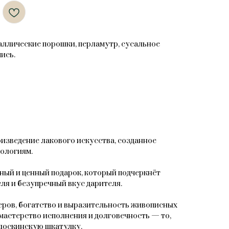
таллические порошки, перламутр, сусальное
ись.
зведение лакового искусства, созданное
ологиям.
ный и ценный подарок, который подчеркнёт
ля и безупречный вкус дарителя.
ров, богатство и выразительность живописных
мастерство исполнения и долговечность — то,
доскинскую шкатулку.