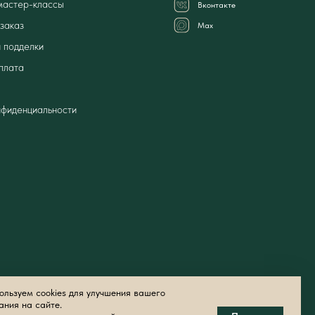
мастер-классы
Вконтакте
заказ
Мах
 подделки
плата
нфиденциальности
льзуем cookies для улучшения вашего
ания на сайте.