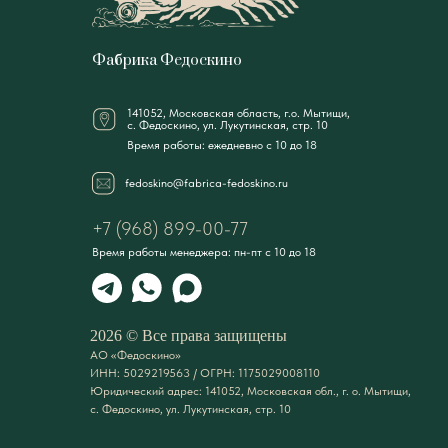
Фабрика Федоскино
141052, Московская область, г.о. Мытищи,
с. Федоскино, ул. Лукутинская, стр. 10
Время работы: ежедневно с 10 до 18
fedoskino@fabrica-fedoskino.ru
+7 (968) 899-00-77
Время работы менеджера: пн-пт с 10 до 18
2026 © Все права защищены
АО «Федоскино»
ИНН: 5029219563 / ОГРН: 1175029008110
Юридический адрес: 141052, Московская обл., г. о. Мытищи,
с. Федоскино, ул. Лукутинская, стр. 10