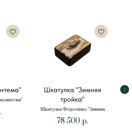
нтема"
Шкатулка "Зимняя
Ш
тройка"
ризантема"
Шкатулка Федоскино "Зимняя
Шка
.
тройка"
78 500
р.