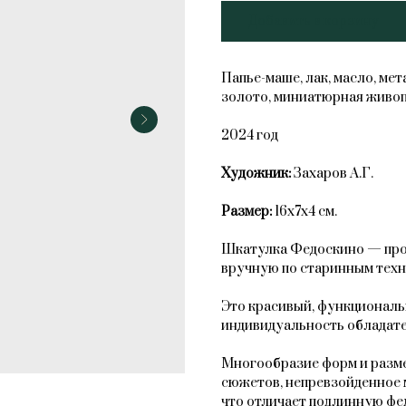
Добавить в корзину
Папье-маше, лак, масло, ме
золото, миниатюрная живоп
2024 год
Художник:
Захаров А.Г.
Размер:
16х7х4 см.
Шкатулка Федоскино — прои
вручную по старинным техн
Это красивый, функциональ
индивидуальность обладате
Многообразие форм и разме
сюжетов, непревзойденное 
что отличает подлинную фе