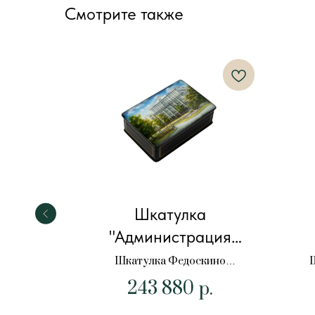
Смотрите также
даче"
Шкатулка
"Администрация
а даче"
президента"
Шкатулка Федоскино
Ш
"Администрация президента"
243 880
р.