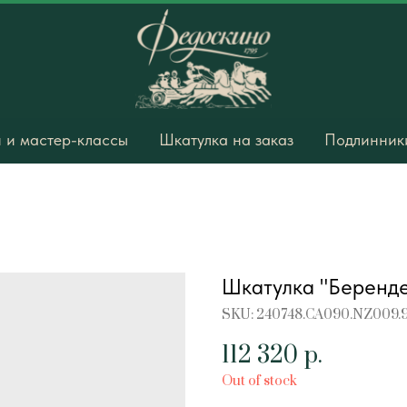
 и мастер-классы
Шкатулка на заказ
Подлинники
Шкатулка "Беренде
SKU:
240748.CA090.NZ009.
112 320
р.
Out of stock