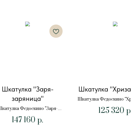
Шкатулка "Заря-
Шкатулка "Хриза
заряница"
Шкатулка Федоскино "Х
125 320
катулка Федоскино "Заря-
р
заряница"
147 160
р.