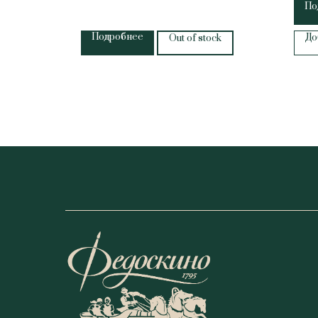
По
Подробнее
До
Out of stock