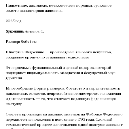
Папье-маше, лак, масло, металлические порошки, сусальное
золото, миниатюрная живопись.
2025 год
Художник:
Антипов С.
Размер:
8х6х4 см.
Шкатулка Федоскино — произведение лакового искусства,
созданное вручную по старинным технологиям.
Это красивый, функциональный и ценный подарок, который
подчеркнёт индивидуальность обладателя и безупречный вкус
дарителя.
Многообразие форм и размеров, богатство и выразительность
живописных сюжетов, непревзойденное мастерство исполнения
и долговечность — то, что отличает подлинную федоскинскую
шкатулку.
Секреты производства лаковых шкатулок на Фабрике Федоскино
передаются из поколения в поколение с 1795 года. Сложный
технологический процесс изготовления одной шкатулки занимает