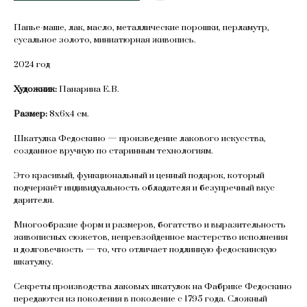
Папье-маше, лак, масло, металлические порошки, перламутр,
сусальное золото, миниатюрная живопись.
2024 год
Художник:
Панарина Е.В.
Размер:
8х6х4 см.
Шкатулка Федоскино — произведение лакового искусства,
созданное вручную по старинным технологиям.
Это красивый, функциональный и ценный подарок, который
подчеркнёт индивидуальность обладателя и безупречный вкус
дарителя.
Многообразие форм и размеров, богатство и выразительность
живописных сюжетов, непревзойденное мастерство исполнения
и долговечность — то, что отличает подлинную федоскинскую
шкатулку.
Секреты производства лаковых шкатулок на Фабрике Федоскино
передаются из поколения в поколение с 1795 года. Сложный