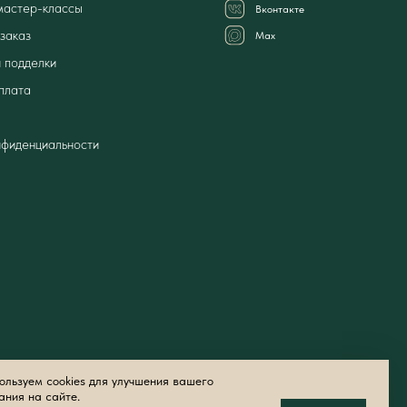
мастер-классы
Вконтакте
заказ
Мах
 подделки
плата
нфиденциальности
льзуем cookies для улучшения вашего
ания на сайте.