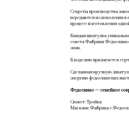
Секреты производства лак
передаются из поколения в 
процесс изготовления одной
Каждая шкатулка уникальна
совета Фабрики Федоскино
знак.
К изделию прилагается сер
Сделанная вручную, шкатул
энергию федоскинских мас
Федоскино — семейное сок
Сюжет: Тройка
Магазин: Фабрика с.Федос