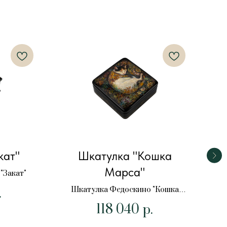
кат"
Шкатулка "Кошка
Шк
Марса"
"Закат"
Шка
Шкатулка Федоскино "Кошка
.
Марса"
118 040
р.