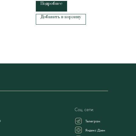
Подробнее
П
Добавить в корзину
Соц. сети:
о
Телеграм
Яндекс Дзен