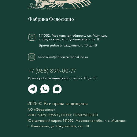
Фабрика Федоскино
141052, Московская область, г.о. Мытищи,
с. Федоскино, ул. Лукутинская, стр. 10
Время работы: ежедневно с 10 до 18
fedoskino@fabrica-fedoskino.ru
+7 (968) 899-00-77
Время работы менеджера: пн-пт с 10 до 18
2026 © Все права защищены
АО «Федоскино»
ИНН: 5029219563 / ОГРН: 1175029008110
Юридический адрес: 141052, Московская обл., г. о. Мытищи,
с. Федоскино, ул. Лукутинская, стр. 10