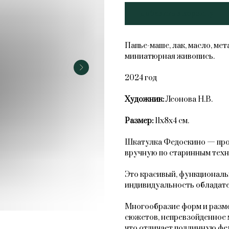
Добавить в корзину
Папье-маше, лак, масло, ме
миниатюрная живопись.
2024 год
Художник:
Леонова Н.В.
Размер:
11х8х4 см.
Шкатулка Федоскино — прои
вручную по старинным техн
Это красивый, функциональ
индивидуальность обладате
Многообразие форм и разме
сюжетов, непревзойденное 
что отличает подлинную фе