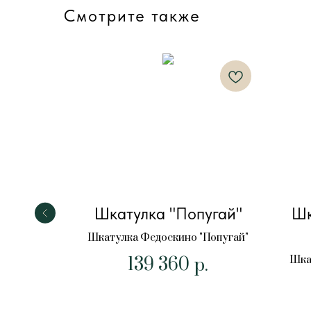
Смотрите также
й день"
Шкатулка "Попугай"
Шк
"Зимний
Шкатулка Федоскино "Попугай"
139 360
Шка
р.