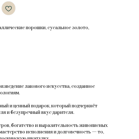
таллические порошки, сусальное золото,
зведение лакового искусства, созданное
ологиям.
ный и ценный подарок, который подчеркнёт
ля и безупречный вкус дарителя.
ров, богатство и выразительность живописных
мастерство исполнения и долговечность — то,
доскинскую шкатулку.