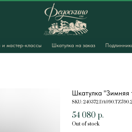
 и мастер-классы
Шкатулка на заказ
Подлинники
Шкатулка "Зимняя 
SKU:
240372.DA090.TZ590.
54 080
р.
Out of stock