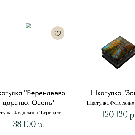
атулка "Берендеево
Шкатулка "За
царство. Осень"
Шкатулка Федоскино 
120 120
тулка Федоскино "Берендеево
р
царство. Осень" 10х6х4 см.
38 100
р.