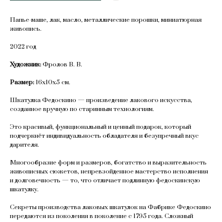
Папье-маше, лак, масло, металлические порошки, миниатюрная
живопись.
2022 год
Художник:
Фролов В. В.
Размер:
16х10х5 см.
Шкатулка Федоскино — произведение лакового искусства,
созданное вручную по старинным технологиям.
Это красивый, функциональный и ценный подарок, который
подчеркнёт индивидуальность обладателя и безупречный вкус
дарителя.
Многообразие форм и размеров, богатство и выразительность
живописных сюжетов, непревзойденное мастерство исполнения
и долговечность — то, что отличает подлинную федоскинскую
шкатулку.
Секреты производства лаковых шкатулок на Фабрике Федоскино
передаются из поколения в поколение с 1795 года. Сложный