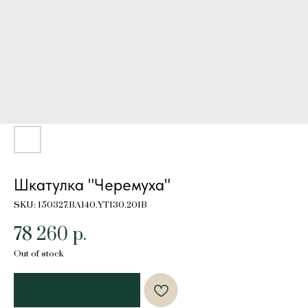
Шкатулка "Черемуха"
SKU:
150327.BA140.YT130.201B
78 260
р.
Out of stock
Добавить в корзину