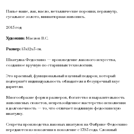
Папье-маше, лак, масло, металлические порошки, перламутр,
сусальное золото, миниатюрная живопись.
2015 год
Художник:
Маслов В.С.
Размер:
15х12х5 см.
Шкатулка Федоскино — произведение лакового искусства,
созданное вручную по старинным технологиям.
Это красивый, функциональный и ценный подарок, который
подчеркнёт индивидуальность обладателя и безупречный вкус
дарителя.
Многообразие форм и размеров, богатство и выразительность
живописных сюжетов, непревзойденное мастерство исполнения
и долговечность — то, что отличает подлинную федоскинскую
шкатулку.
Секреты производства лаковых шкатулок на Фабрике Федоскино
передаются из поколения в поколение с 1795 года. Сложный